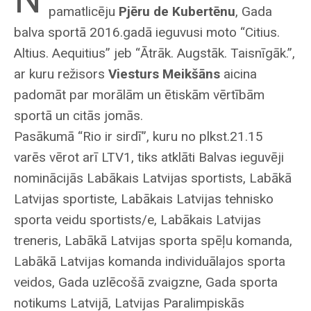
pamatlicēju
Pjēru de Kubertēnu
, Gada
balva sportā 2016.gadā ieguvusi moto “Citius.
Altius. Aequitius” jeb “Ātrāk. Augstāk. Taisnīgāk.”,
ar kuru režisors
Viesturs Meikšāns
aicina
padomāt par morālām un ētiskām vērtībām
sportā un citās jomās.
Pasākumā “Rio ir sirdī”, kuru no plkst.21.15
varēs vērot arī LTV1, tiks atklāti Balvas ieguvēji
nominācijās Labākais Latvijas sportists, Labākā
Latvijas sportiste, Labākais Latvijas tehnisko
sporta veidu sportists/e, Labākais Latvijas
treneris, Labākā Latvijas sporta spēļu komanda,
Labākā Latvijas komanda individuālajos sporta
veidos, Gada uzlēcošā zvaigzne, Gada sporta
notikums Latvijā, Latvijas Paralimpiskās