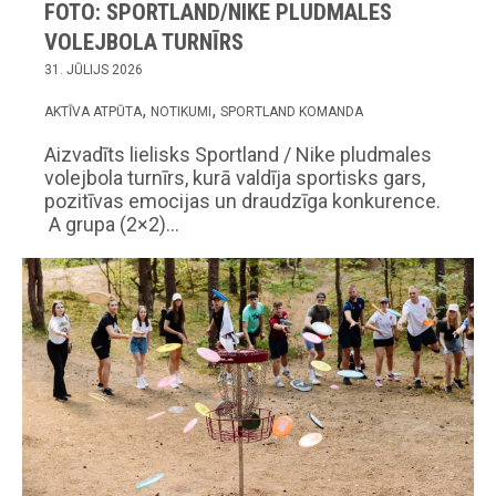
FOTO: SPORTLAND/NIKE PLUDMALES
VOLEJBOLA TURNĪRS
31. JŪLIJS 2026
AKTĪVA ATPŪTA
NOTIKUMI
SPORTLAND KOMANDA
Aizvadīts lielisks Sportland / Nike pludmales
volejbola turnīrs, kurā valdīja sportisks gars,
pozitīvas emocijas un draudzīga konkurence.
A grupa (2×2)…