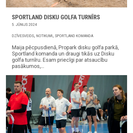
SPORTLAND DISKU GOLFA TURNĪRS
5. JŪNIJS 2024
DZĪVESVEIDS
NOTIKUMI
SPORTLAND KOMANDA
Maija pēcpusdienā, Propark disku golfa parkā,
Sportland komanda un draugi tikās uz Disku
golfa turnīru. Esam priecīgi par atsaucību
pasākumos,…