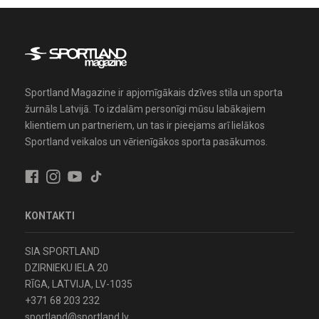
Sportland Magazine ir apjomīgākais dzīves stila un sporta
žurnāls Latvijā. To izdalām personīgi mūsu labākajiem
klientiem un partneriem, un tas ir pieejams arī lielākos
Sportland veikalos un vērienīgākos sporta pasākumos.
KONTAKTI
SIA SPORTLAND
DZIRNIEKU IELA 20
RĪGA, LATVIJA, LV-1035
+371 68 203 232
sportland@sportland.lv