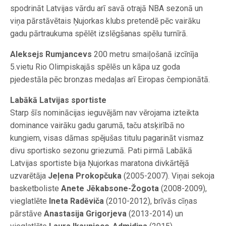
spodrināt Latvijas vārdu arī savā otrajā NBA sezonā un
viņa pārstāvētais Ņujorkas klubs pretendē pēc vairāku
gadu pārtraukuma spēlēt izslēgšanas spēlu turnīrā.
Aleksejs Rumjancevs
200 metru smaiļošanā izcīnīja
5.vietu Rio Olimpiskajās spēlēs un kāpa uz goda
pjedestāla pēc bronzas medaļas arī Eiropas čempionātā.
Labākā Latvijas sportiste
Starp šīs nominācijas ieguvējām nav vērojama izteikta
dominance vairāku gadu garumā, taču atsķirībā no
kungiem, visas dāmas spējušas titulu pagarināt vismaz
divu sportisko sezonu griezumā. Pati pirmā Labākā
Latvijas sportiste bija Ņujorkas maratona divkārtējā
uzvarētāja
Jeļena Prokopčuka
(2005-2007). Viņai sekoja
basketboliste
Anete Jēkabsone-Žogota
(2008-2009),
vieglatlēte
Ineta Radēviča
(2010-2012), brīvās cīņas
pārstāve
Anastasija Grigorjeva
(2013-2014) un