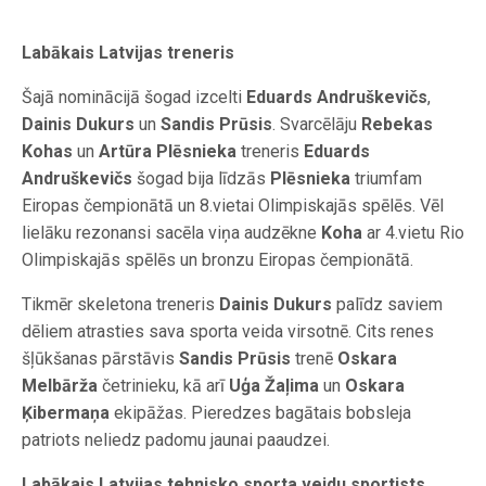
Labākais Latvijas treneris
Šajā nominācijā šogad izcelti
Eduards Andruškevičs
,
Dainis Dukurs
un
Sandis Prūsis
. Svarcēlāju
Rebekas
Kohas
un
Artūra Plēsnieka
treneris
Eduards
Andruškevičs
šogad bija līdzās
Plēsnieka
triumfam
Eiropas čempionātā un 8.vietai Olimpiskajās spēlēs. Vēl
lielāku rezonansi sacēla viņa audzēkne
Koha
ar 4.vietu Rio
Olimpiskajās spēlēs un bronzu Eiropas čempionātā.
Tikmēr skeletona treneris
Dainis Dukurs
palīdz saviem
dēliem atrasties sava sporta veida virsotnē. Cits renes
šļūkšanas pārstāvis
Sandis Prūsis
trenē
Oskara
Melbārža
četrinieku, kā arī
Uģa Žaļima
un
Oskara
Ķibermaņa
ekipāžas. Pieredzes bagātais bobsleja
patriots neliedz padomu jaunai paaudzei.
Labākais Latvijas tehnisko sporta veidu sportists