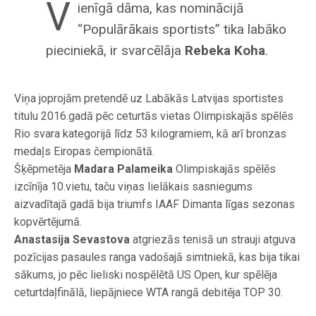
V
ienīgā dāma, kas nominācijā
“Populārākais sportists” tika labāko
pieciniekā, ir svarcēlāja
Rebeka Koha
.
Viņa joprojām pretendē uz Labākās Latvijas sportistes
titulu 2016.gadā pēc ceturtās vietas Olimpiskajās spēlēs
Rio svara kategorijā līdz 53 kilogramiem, kā arī bronzas
medaļs Eiropas čempionātā.
Šķēpmetēja
Madara Palameika
Olimpiskajās spēlēs
izcīnīja 10.vietu, taču viņas lielākais sasniegums
aizvadītajā gadā bija triumfs IAAF Dimanta līgas sezonas
kopvērtējumā.
Anastasija Sevastova
atgriezās tenisā un strauji atguva
pozīcijas pasaules ranga vadošajā simtniekā, kas bija tikai
sākums, jo pēc lieliski nospēlētā US Open, kur spēlēja
ceturtdaļfinālā, liepājniece WTA rangā debitēja TOP 30.