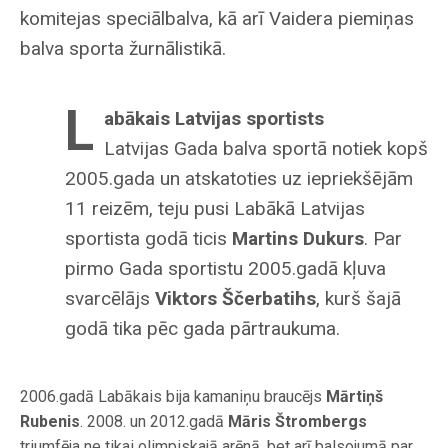
komitejas speciālbalva, kā arī Vaidera piemiņas
balva sporta žurnālistikā.
L
abākais Latvijas sportists
Latvijas Gada balva sportā notiek kopš
2005.gada un atskatoties uz iepriekšējām
11 reizēm, teju pusi Labākā Latvijas
sportista godā ticis
Martins Dukurs
. Par
pirmo Gada sportistu 2005.gadā kļuva
svarcēlājs
Viktors Ščerbatihs
, kurš šajā
godā tika pēc gada pārtraukuma.
2006.gadā Labākais bija kamaniņu braucējs
Mārtiņš
Rubenis
. 2008. un 2012.gadā
Māris Štrombergs
triumfēja ne tikai olimpiskajā arēnā, bet arī balsojumā par