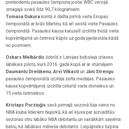
pretendentu pasaules čempiona jostai WBC versijā
smagajā svarā līdz 90,7 kilogramiem.
Tomasa Dukura
kontā ir dalīta pirmā vieta Eiropas
čempionātā ar brāli Martinu, kā arī sestā vieta Pasaules
čempionātā. Pasaules kausa karuselī izcīnīta trešā vieta
kopvērtējumā un četrreiz kāpts uz goda pjedestāla kādā
no posmiem.
Oskars Melbārdis
šobrīd ir Latvijas bobsleja izlases
labākais pilots, kurš 2016. gadā kopā ar ar stūmējiem
Daumantu Dreiškenu
,
Arvi Vilkasti
un
Jāni Strengu
pasaules čempionātā izcīnīja zelta medaļas. Pasaules
kausa kopvērtējumā izcīnīta ceturtā vieta divniekos un
15.vieta četrniekos.
Kristaps Porziņģis
savā pirmajā sezonā bija viens no
NBA kluba līderiem Ņujorkā, kā arī kļuva par aizvadītās
sezonas otru labāko NBA debitantu un vairākkārt saņēma
balvu, kā labākais mēneša debitants. Liepājnieks turpina