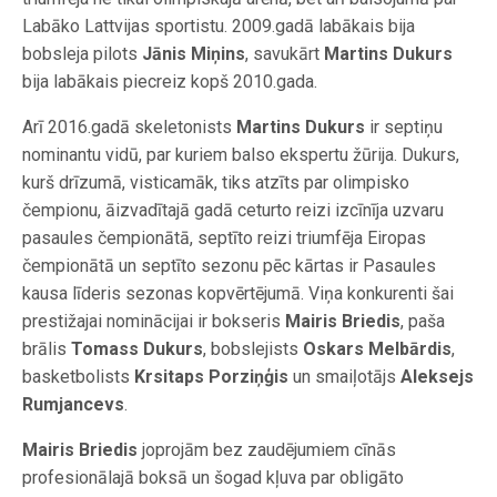
Labāko Lattvijas sportistu. 2009.gadā labākais bija
bobsleja pilots
Jānis Miņins
, savukārt
Martins Dukurs
bija labākais piecreiz kopš 2010.gada.
Arī 2016.gadā skeletonists
Martins Dukurs
ir septiņu
nominantu vidū, par kuriem balso ekspertu žūrija. Dukurs,
kurš drīzumā, visticamāk, tiks atzīts par olimpisko
čempionu, āizvadītajā gadā ceturto reizi izcīnīja uzvaru
pasaules čempionātā, septīto reizi triumfēja Eiropas
čempionātā un septīto sezonu pēc kārtas ir Pasaules
kausa līderis sezonas kopvērtējumā. Viņa konkurenti šai
prestižajai nominācijai ir bokseris
Mairis Briedis
, paša
brālis
Tomass Dukurs
, bobslejists
Oskars Melbārdis
,
basketbolists
Krsitaps Porziņģis
un smaiļotājs
Aleksejs
Rumjancevs
.
Mairis Briedis
joprojām bez zaudējumiem cīnās
profesionālajā boksā un šogad kļuva par obligāto