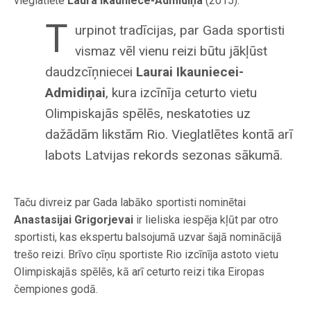
vieglatlēte
Laura Ikauniece-Admidiņa
(2015).
T
urpinot tradīcijas, par Gada sportisti
vismaz vēl vienu reizi būtu jākļūst
daudzcīņniecei
Laurai Ikauniecei-
Admidiņai
, kura izcīnīja ceturto vietu
Olimpiskajās spēlēs, neskatoties uz
dažādām likstām Rio. Vieglatlētes kontā arī
labots Latvijas rekords sezonas sākumā.
Taču divreiz par Gada labāko sportisti nominētai
Anastasijai Grigorjevai
ir lieliska iespēja kļūt par otro
sportisti, kas ekspertu balsojumā uzvar šajā nominācijā
trešo reizi. Brīvo cīņu sportiste Rio izcīnīja astoto vietu
Olimpiskajās spēlēs, kā arī ceturto reizi tika Eiropas
čempiones godā.