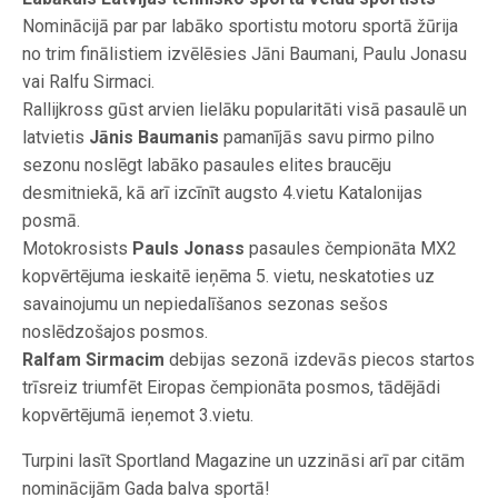
Nominācijā par par labāko sportistu motoru sportā žūrija
no trim finālistiem izvēlēsies Jāni Baumani, Paulu Jonasu
vai Ralfu Sirmaci.
Rallijkross gūst arvien lielāku popularitāti visā pasaulē un
latvietis
Jānis Baumanis
pamanījās savu pirmo pilno
sezonu noslēgt labāko pasaules elites braucēju
desmitniekā, kā arī izcīnīt augsto 4.vietu Katalonijas
posmā.
Motokrosists
Pauls Jonass
pasaules čempionāta MX2
kopvērtējuma ieskaitē ieņēma 5. vietu, neskatoties uz
savainojumu un nepiedalīšanos sezonas sešos
noslēdzošajos posmos.
Ralfam Sirmacim
debijas sezonā izdevās piecos startos
trīsreiz triumfēt Eiropas čempionāta posmos, tādējādi
kopvērtējumā ieņemot 3.vietu.
Turpini lasīt Sportland Magazine un uzzināsi arī par citām
nominācijām Gada balva sportā!