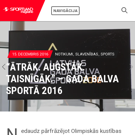
NAVIGĀCIJA
15. DECEMBRIS 2016
NOTIKUMI
SLAVENĪBAS
SPORTS
“ĀTRĀK. AUGSTĀK.
TAISNĪGĀK.” – GADA BALVA
SPORTĀ 2016
N
edaudz pārfrāzējot Olimpiskās kustības