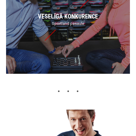
VESELĪGĀ KONKURENCE
Sportland pasaule