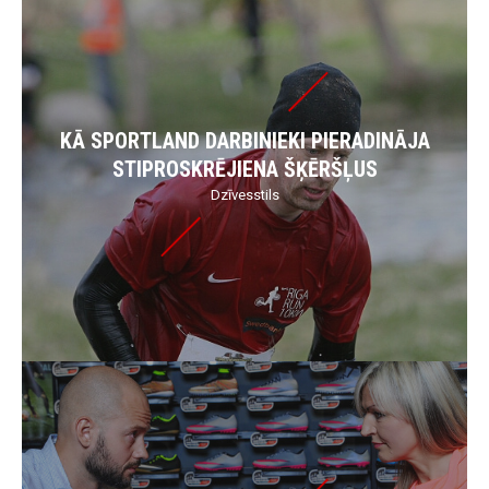
KĀ SPORTLAND DARBINIEKI PIERADINĀJA
STIPROSKRĒJIENA ŠĶĒRŠĻUS
Dzīvesstils