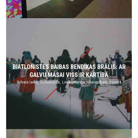
BIATLONISTES BAIBAS BENDIKAS BRĀLIS: AR
GALVU MĀSAI VISS IR KĀRTĪBĀ
Brīvais laiks
Dzīvesstils
Lielā intervija
Slavenības
Sports