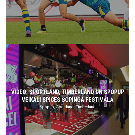
VIDEO: SPORTLAND, TIMBERLAND UN SPOPUP
VEIKALI SPICES ŠOPINGA FESTIVĀLĀ
Spopup
Sportland
Timberland