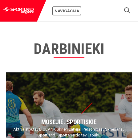
NAVIGĀCIJA
DARBINIEKI
MŪSĒJIE. SPORTISKIE
Aktīva atpūta
BIGBANK Skrien Latvija
Personības
Skriešana
Sportland
Sports veido tevi labāku