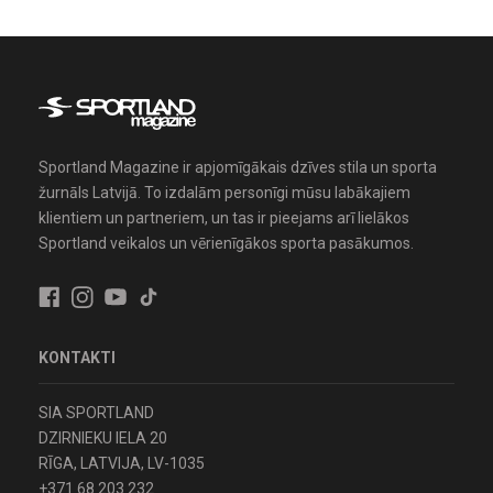
Sportland Magazine ir apjomīgākais dzīves stila un sporta
žurnāls Latvijā. To izdalām personīgi mūsu labākajiem
klientiem un partneriem, un tas ir pieejams arī lielākos
Sportland veikalos un vērienīgākos sporta pasākumos.
KONTAKTI
SIA SPORTLAND
DZIRNIEKU IELA 20
RĪGA, LATVIJA, LV-1035
+371 68 203 232