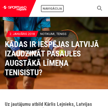
NAVIGĀCIJA
2. JANVĀRIS 2018
NOTIKUMI
TENISS
KĀDAS IR IESPĒJAS LATVIJĀ
IZAUDZINĀT PASAULES
AUGSTĀKĀ LĪMEŅA
TENISISTU?
Uz jautājumu atbild Kārlis Lejnieks, Latvijas