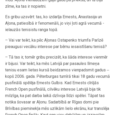
zīme, ka tas ir nopietni.
Es gribu uzsvērt: tas, ko izdarīja ­Ernests, Anastasija un
Aļona, patiesībā ir fenomenāli, jo viņi ļoti agrā vecumā ­
ielauzās tenisistu ranga topā.
– Vai var teikt, ka pēc Aļonas Ostapenko triumfa Parīzē
pieaugusi vecāku interese par bērnu iesaistīšanu ­tenisā?
– Tā tas ir, tomēr gribu precizēt, ka šāda interese vienmēr
ir bijusi. Var teikt, ka mēs Latvijā par pasaules līmeņa
tenisu esam lietas kursā beidzamos ­vienpadsmit gadus ‒
kopš 2006. gada. Pēterburgas turnīrā tikai 18 gadu vecumā
pusfinālā spēlēja Ernests Gulbis. Kad Ernests cīnījās
French Open pusfinālā, cilvēku interese Latvijā bija tik
milzīga, ka pat darba laikā dzīvoja līdzi spēlei. Tāpat tas
notika šovasar ar Aļonu. Sadarbībā ar Rīgas domi pie
Brīvības pieminekļa mēs uzlikām lielo ekrānu, kur translēja
French Open finālu. Kaut gan visu dabūjām un izziņojām