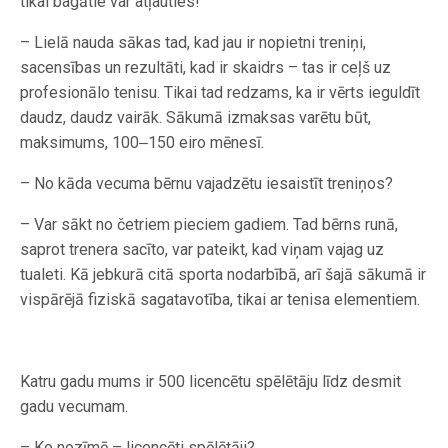
tikai bagātie var atļauties!
– Lielā nauda sākas tad, kad jau ir nopietni treniņi,
sacensības un rezultāti, kad ir skaidrs – tas ir ceļš uz
profesionālo tenisu. Tikai tad redzams, ka ir vērts ieguldīt
daudz, daudz vairāk. Sākumā izmaksas varētu būt,
maksimums, 100‒150 eiro mēnesī.
– No kāda vecuma bērnu vajadzētu ­iesaistīt treniņos?
– Var sākt no četriem pieciem gadiem. Tad bērns runā,
saprot trenera sacīto, var pateikt, kad viņam vajag uz
tualeti. Kā jebkurā citā sporta nodarbībā, arī šajā sākumā ir
vispārējā fiziskā sagatavotība, tikai ar tenisa elementiem.
Katru gadu mums ir 500 licencētu spēlētāju līdz desmit
gadu vecumam.
– Ko nozīmē – licencēti spēlētāji?