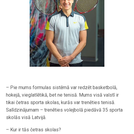
– Pie mums formulas sistēmā var redzēt basketbolā,
hokejā, vieglatlētikā, bet ne tenisā. Mums visā valstī ir
tikai četras sporta skolas, kurās var trenēties tenisā.
Salīdzinājumam – trenēties volejbolā piedāvā 35 sporta
skolās visā Latvijā.
– Kur ir tās četras skolas?