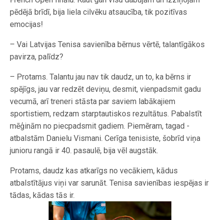
pēdējā brīdī, bija liela cilvēku atsaucība, tik pozitīvas
emocijas!
– Vai Latvijas Tenisa savienība bērnus vērtē, talantīgākos
pavirza, palīdz?
– Protams. Talantu jau nav tik daudz, un to, ka bērns ir
spējīgs, jau var redzēt deviņu, desmit, vienpadsmit gadu
vecumā, arī treneri stāsta par saviem labākajiem
sportistiem, redzam starptautiskos ­rezultātus. Pabalstīt
mēģinām no ­piec­padsmit gadiem. Piemēram, tagad ­
atbalstām Danielu Vismani. Cerīga ­tenisiste, šobrīd viņa
junioru rangā ir 40. pasaulē, bija vēl augstāk.
Protams, daudz kas atkarīgs no vecākiem, kādus
atbalstītājus viņi var sarunāt. Tenisa savienības iespējas ir
tādas, kādas tās ir.