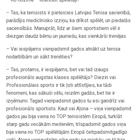
– Tas, ka tenisists ir pieteicies Latvijas Tenisa savienībā,
parādījis medicīnisko izziņu, ka drīkst spēlēt, un piedalās
sacensībās. Manuprāt, līdz ar šiem sportistiem vēl ir
diezgan daudz bērnu un jauniešu, kas vienkārši trenējas.
– Vai iespējams vienpadsmit gados ­atnākt uz tenisa
nodarbībām un sākt trenēties?
– Tas, protams, ir iespējams, bet vai tad izaugs
profesionāls augstas klases spēlētājs? Diezin vai.
Profesionālais sports ir tik ļoti attīstījies, ka tādi
fenomeni, kas sākuši vēlu, reizēm gadās, bet tie ir
izņēmumi. Tagad vienpadsmit gados tu esi gandrīz vai
profesionāls sportists. Kaut vai Aļona – viņa vienpadsmit
gados jau bija viena no TOP tenisistēm Eiropā, turklāt
starp gadu vecākām meitenēm, trīspadsmit gados viņa
bija viena no TOP spēlētājām Eiropā četrpadsmit­gadīgo
vidū. Aļona vienaudzēm gāja gadu pa priekšu, un tā bija