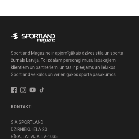
Sportland Magazine ir apjomīgākais dzīves stila un sporta
žurnāls Latvijā. To izdalām personīgi mūsu labākajiem
klientiem un partneriem, un tas ir pieejams arī lielākos
Sportland veikalos un vērienīgākos sporta pasākumos.
KONTAKTI
SIA SPORTLAND
DZIRNIEKU IELA 20
RĪGA, LATVIJA, LV-1035