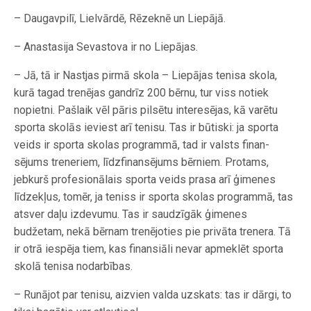
– Daugavpilī, Lielvārdē, Rēzeknē un Liepājā.
– Anastasija Sevastova ir no Liepājas.
– Jā, tā ir Nastjas pirmā skola – Liepājas tenisa skola,
kurā tagad trenējas gandrīz 200 bērnu, tur viss notiek
nopietni. ­Pašlaik vēl pāris pilsētu interesējas, kā varētu
sporta skolās ieviest arī tenisu. Tas ir būtiski: ja sporta
veids ir sporta skolas programmā, tad ir valsts finan­
sējums treneriem, līdzfinansējums bērniem. Protams,
jebkurš profesionālais sporta veids prasa arī ģimenes
līdzekļus, tomēr, ja teniss ir sporta skolas programmā, tas
atsver daļu izdevumu. Tas ir saudzīgāk ģimenes
budžetam, nekā bērnam trenējoties pie privāta trenera. Tā
ir otrā iespēja tiem, kas finansiāli nevar apmeklēt sporta
skolā tenisa nodarbības.
– Runājot par tenisu, aizvien valda ­uzskats: tas ir dārgi, to