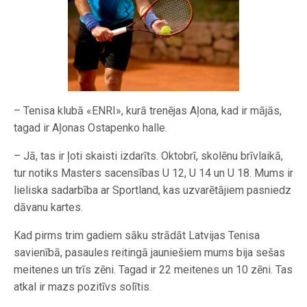
– Tenisa klubā «ENRI», kurā trenējas Aļona, kad ir mājās,
tagad ir Aļonas Ostapenko halle.
– Jā, tas ir ļoti skaisti izdarīts. Oktobrī, skolēnu brīvlaikā,
tur notiks Masters sacensības U 12, U 14 un U 18. Mums ir
lieliska sadarbība ar Sportland, kas uzvarētājiem pasniedz
dāvanu kartes.
Kad pirms trim gadiem sāku strādāt Latvijas Tenisa
savienībā, pasaules reitingā jauniešiem mums bija sešas
meitenes un trīs zēni. Tagad ir 22 meitenes un 10 zēni. Tas
atkal ir mazs pozitīvs solītis.