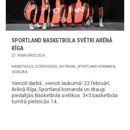
SPORTLAND BASKETBOLA SVĒTKI ARĒNĀ
RĪGA
27. FEBRUĀRIS 2024
BASKETBOLS
DZĪVESVEIDS
NOTIKUMI
SPORTLAND KOMANDA
VESELĪBA
Vienoti darbā , vienoti laukumā! 22.februārī,
Arēnā Rīga, Sportland komanda un draugi
piedalījās Basketbola svētkos. 3×3 basketbola
turnīrā pieteicās 14…