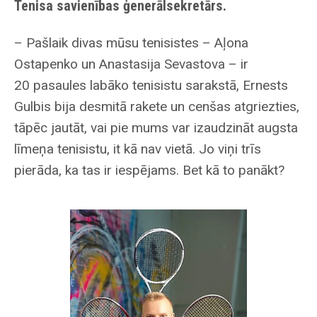
Tenisa savienības ģenerālsekretārs.
– Pašlaik divas mūsu tenisistes – Aļona
Ostapenko un Anastasija Sevastova – ir
20 pasaules labāko tenisistu sarakstā, Ernests
Gulbis bija desmitā rakete un cenšas atgriezties,
tāpēc jautāt, vai pie mums var izaudzināt augsta
līmeņa tenisistu, it kā nav vietā. Jo viņi trīs
pierāda, ka tas ir ­iespējams. Bet kā to panākt?