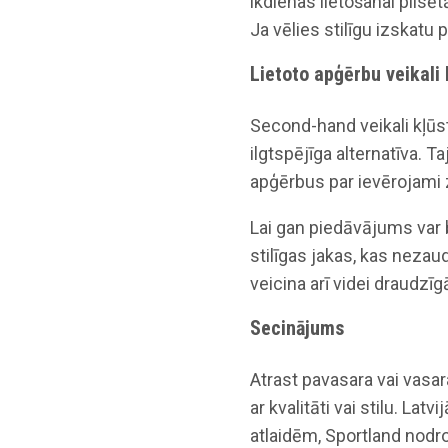
ikdienas lietošanai pilsēt
Ja vēlies stilīgu izskatu p
Lietoto apģērbu veikali 
Second-hand veikali kļūs
ilgtspējīga alternatīva. 
apģērbus par ievērojam
Lai gan piedāvājums var b
stilīgas jakas, kas nezau
veicina arī videi draudzīg
Secinājums
Atrast pavasara vai vas
ar kvalitāti vai stilu. Lat
atlaidēm, Sportland nodroš