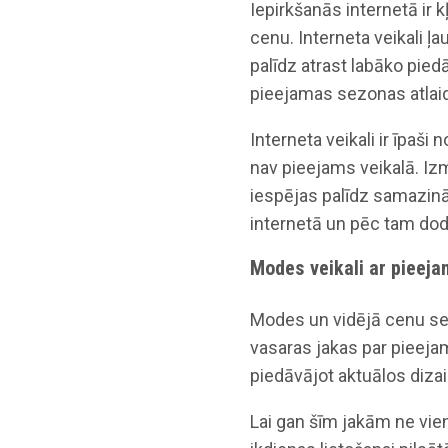
Iepirkšanās internetā ir k
cenu. Interneta veikali ļa
palīdz atrast labāko pied
pieejamas sezonas atlaid
Interneta veikali ir īpaši
nav pieejams veikalā. Iz
iespējas palīdz samazināt 
internetā un pēc tam dod
Modes veikali ar piee
Modes un vidējā cenu seg
vasaras jakas par pieejam
piedāvājot aktuālos diza
Lai gan šīm jakām ne vien