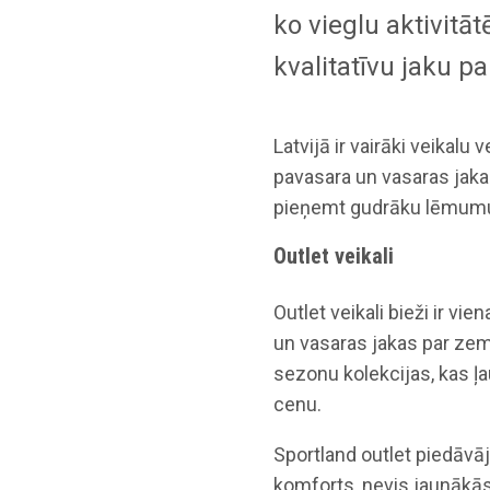
ko vieglu aktivitāt
kvalitatīvu jaku p
Latvijā ir vairāki veikalu
pavasara un vasaras jaka
pieņemt gudrāku lēmum
Outlet veikali
Outlet veikali bieži ir vi
un vasaras jakas par zem
sezonu kolekcijas, kas ļa
cenu.
Sportland outlet piedāvāj
komforts, nevis jaunākās