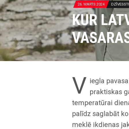
26. MARTS 2024
DZĪVESST
KUR LAT
VASARAS
V
iegla pavasar
praktiskas g
temperatūrai diena
palīdz saglabāt kom
meklē ikdienas ja