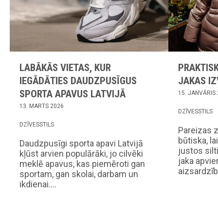
LABĀKĀS VIETAS, KUR
PRAKTISK
IEGĀDĀTIES DAUDZPUSĪGUS
JAKAS IZ
SPORTA APAVUS LATVIJĀ
15. JANVĀRIS
13. MARTS 2026
DZĪVESSTILS
DZĪVESSTILS
Pareizas z
būtiska, l
Daudzpusīgi sporta apavi Latvijā
justos silt
kļūst arvien populārāki, jo cilvēki
jaka apvie
meklē apavus, kas piemēroti gan
aizsardzī
sportam, gan skolai, darbam un
ikdienai.…