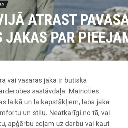
ILS
VIJĀ ATRAST PAVAS
 JAKAS PAR PIEEJA
a vai vasaras jaka ir būtiska
arderobes sastāvdaļa. Mainoties
s laikā un laikapstākļiem, laba jaka
fortu un stilu. Neatkarīgi no tā, vai
ku, apģērbu ceļam uz darbu vai kaut