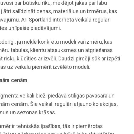
ļuvusi par būtisku rīku, meklējot jakas par labu
uj ātri salīdzināt cenas, materiālus un izmērus, kas
āvājumu. Arī Sportland interneta veikalā regulāri
es un īpašie piedāvājumi.
 noderīgi, ja meklē konkrētu modeli vai izmēru, kas
mēru tabulas, klientu atsauksmes un atgriešanas
risku kļūdīties ar izvēli. Daudzi pircēji sāk ar izpēti
as uz veikalu piemērīt izvēlēto modeli.
jamām cenām
menta veikali bieži piedāvā stilīgas pavasara un
ām cenām. Šie veikali regulāri atjauno kolekcijas,
inus un sezonas krāsas.
mēr ir tehniskās īpašības, tās ir piemērotas