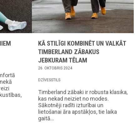
ŅIEM
KĀ STILĪGI KOMBINĒT UN VALKĀT
TIMBERLAND ZĀBAKUS
JEBKURAM TĒLAM
26. OKTOBRIS 2024
mfortā
DZĪVESSTILS
 nekā
eizi
Timberland zābaki ir robusta klasika,
kustības,
kas nekad neiziet no modes.
Sākotnēji radīti izturībai un
lietošanai āra apstākļos, tie laika
gaitā…