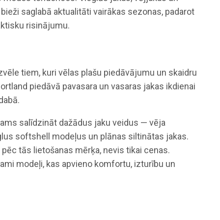
ieži saglabā aktualitāti vairākas sezonas, padarot
aktisku risinājumu.
 izvēle tiem, kuri vēlas plašu piedāvājumu un skaidru
portland piedāvā pavasara un vasaras jakas ikdienai
dabā.
jams salīdzināt dažādus jaku veidus — vēja
glus softshell modeļus un plānas siltinātas jakas.
u pēc tās lietošanas mērķa, nevis tikai cenas.
ami modeļi, kas apvieno komfortu, izturību un