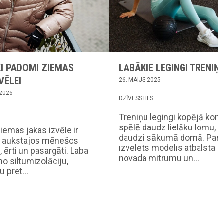
I PADOMI ZIEMAS
LABĀKIE LEGINGI TRENI
VĒLEI
26. MAIJS 2025
 2026
DZĪVESSTILS
Treniņu legingi kopējā ko
spēlē daudz lielāku lomu,
iemas jakas izvēle ir
daudzi sākumā domā. Par
ai aukstajos mēnešos
izvēlēts modelis atbalsta 
i, ērti un pasargāti. Laba
novada mitrumu un…
no siltumizolāciju,
bu pret…