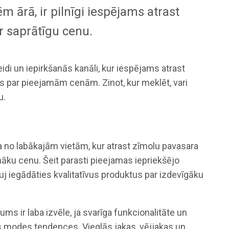
ēm ārā, ir pilnīgi iespējams atrast
ar saprātīgu cenu.
 veidi un iepirkšanās kanāli, kur iespējams atrast
s par pieejamām cenām. Zinot, kur meklēt, vari
u.
ena no labākajām vietām, kur atrast zīmolu pavasara
āku cenu. Šeit parasti pieejamas iepriekšējo
uj iegādāties kvalitatīvus produktus par izdevīgāku
ums ir laba izvēle, ja svarīga funkcionalitāte un
 modes tendences. Vieglās jakas, vējjakas un