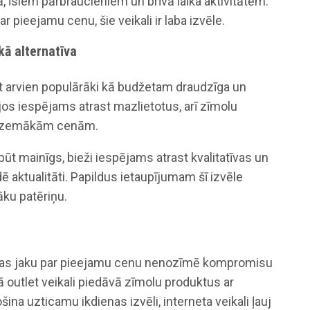
ā, īsiem pārbraucieniem un brīvā laika aktivitātēm.
ar pieejamu cenu, šie veikali ir laba izvēle.
kā alternatīva
t arvien populārāki kā budžetam draudzīga un
Tajos iespējams atrast mazlietotus, arī zīmolu
i zemākām cenām.
ūt mainīgs, bieži iespējams atrast kvalitatīvas un
dē aktualitāti. Papildus ietaupījumam šī izvēle
āku patēriņu.
aras jaku par pieejamu cenu nenozīmē kompromisu
vijā outlet veikali piedāvā zīmolu produktus ar
ina uzticamu ikdienas izvēli, interneta veikali ļauj