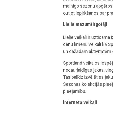
mainīgo sezonu apģērbs b
outlet iepirkšanos par pr
Lielie mazumtirgotāji
Lielie veikali ir uzticama
cenu līmeni. Veikali kā S
un dažādām aktivitātēm 
Sportland veikalos iespē
necaurlaidīgas jakas, vie
Tas palīdz izvēlēties jak
Sezonas kolekcijās pieej
pieejamību.
Interneta veikali