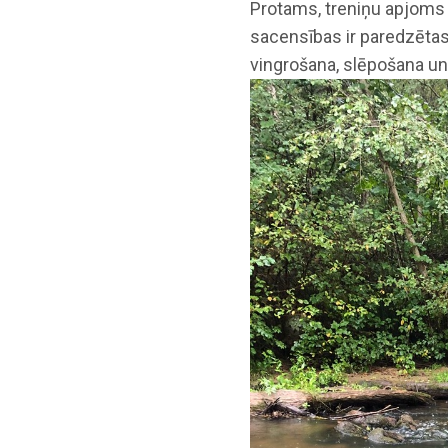
Protams, treniņu apjoms l
sacensības ir paredzētas.
vingrošana, slēpošana un 