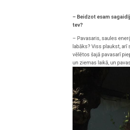
– Beidzot esam sagaidīj
tev?
– Pavasaris, saules enerģ
labāks? Viss plaukst, arī 
vēlētos šajā pavasarī pie
un ziemas laikā, un pavas