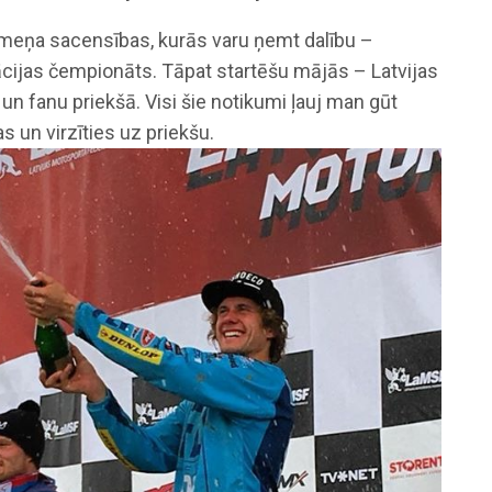
līmeņa sacensības, kurās varu ņemt dalību –
cijas čempionāts. Tāpat startēšu mājās – Latvijas
n fanu priekšā. Visi šie notikumi ļauj man gūt
as un virzīties uz priekšu.