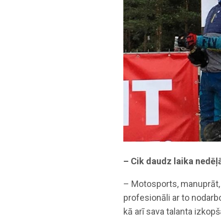
– Cik daudz laika nedēļā
– Motosports, manuprāt, 
profesionāli ar to nodarbo
kā arī sava talanta izkopš