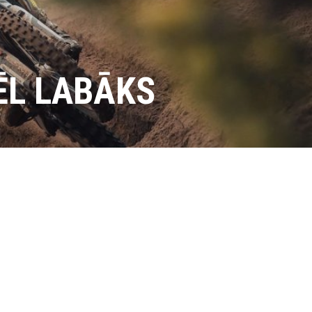
ĒL LABĀKS