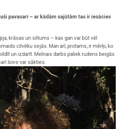
uši pavasari – ar kādām sajūtām tas ir iesācies
ija, krāsas un siltums – kas gan var būt vēl
smaids cilvēku sejās. Man arī, protams, ir mērķi, ko
pildīt un izdarīt. Melnais darbs paliek rudens beigās
arī šovs var sākties.