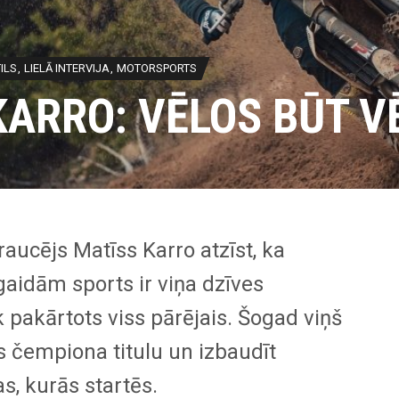
ILS
LIELĀ INTERVIJA
MOTORSPORTS
KARRO: VĒLOS BŪT V
raucējs Matīss Karro atzīst, ka
aidām sports ir viņa dzīves
k pakārtots viss pārējais. Šogad viņš
as čempiona titulu un izbaudīt
s, kurās startēs.