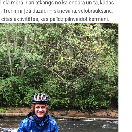
ielā mērā ir arī atkarīgs no kalendāra un tā, kādas
 Treniņi ir ļoti dažādi – skriešana, velobraukšana,
citas aktivitātes, kas palīdz pilnveidot ķermeni.