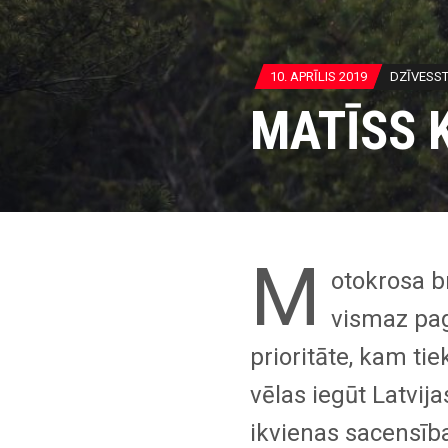
10. APRĪLIS 2019
DZĪVESST
MATĪSS 
M
otokrosa b
vismaz pag
prioritāte, kam tie
vēlas iegūt Latvij
ikvienas sacensība