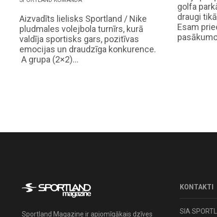
SPORTLAND KOMANDA
golfa par
draugi tikā
Aizvadīts lielisks Sportland / Nike
Esam priec
pludmales volejbola turnīrs, kurā
pasākumo
valdīja sportisks gars, pozitīvas
emocijas un draudzīga konkurence.
A grupa (2×2)…
KONTAKTI
SIA SPORT
Sportland Magazine ir apjomīgākais dzīves