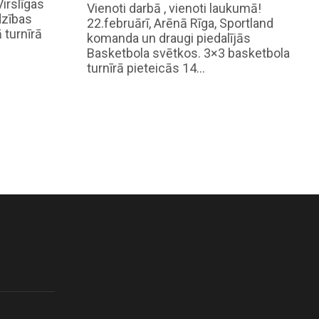
Virslīgas
Vienoti darbā , vienoti laukumā!
dzības
22.februārī, Arēnā Rīga, Sportland
 turnīrā
komanda un draugi piedalījās
Basketbola svētkos. 3×3 basketbola
turnīrā pieteicās 14…