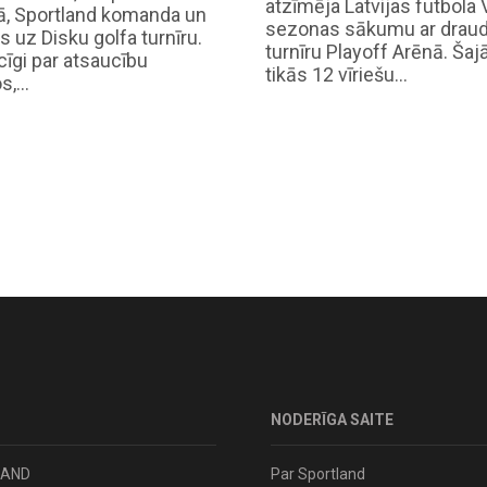
atzīmēja Latvijas futbola 
kā, Sportland komanda un
sezonas sākumu ar drau
s uz Disku golfa turnīru.
turnīru Playoff Arēnā. Šajā
īgi par atsaucību
tikās 12 vīriešu…
s,…
NODERĪGA SAITE
LAND
Par Sportland