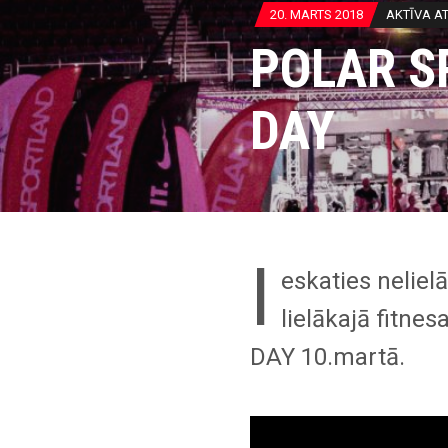
20. MARTS 2018
AKTĪVA A
POLAR S
DAY
I
eskaties neliel
lielākajā fitne
DAY 10.martā.