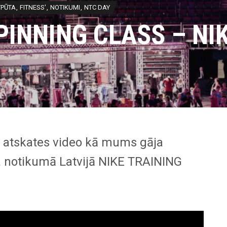
TPŪTA
FITNESS'
NOTIKUMI
NTC DAY
PINNING CLASS – NI
ā atskates video kā mums gāja
sa notikumā Latvijā NIKE TRAINING