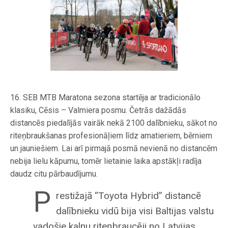
16. SEB MTB Maratona sezona startēja ar tradicionālo
klasiku, Cēsis – Valmiera posmu. Četrās dažādās
distancēs piedalījās vairāk nekā 2100 dalībnieku, sākot no
riteņbraukšanas profesionāļiem līdz amatieriem, bērniem
un jauniešiem. Lai arī pirmajā posmā nevienā no distancēm
nebija lielu kāpumu, tomēr lietainie laika apstākļi radīja
daudz citu pārbaudījumu.
P
restižajā “Toyota Hybrid” distancē
dalībnieku vidū bija visi Baltijas valstu
vadošie kalnu riteņbraucēji no Latvijas,