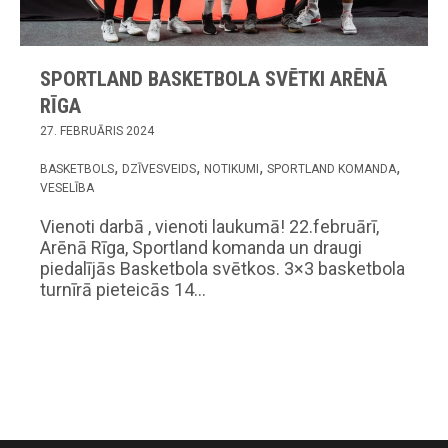
SPORTLAND BASKETBOLA SVĒTKI ARĒNĀ
RĪGA
27. FEBRUĀRIS 2024
BASKETBOLS
DZĪVESVEIDS
NOTIKUMI
SPORTLAND KOMANDA
VESELĪBA
Vienoti darbā , vienoti laukumā! 22.februārī,
Arēnā Rīga, Sportland komanda un draugi
piedalījās Basketbola svētkos. 3×3 basketbola
turnīrā pieteicās 14…