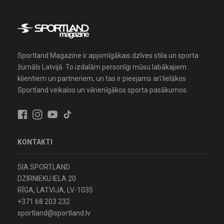
Sportland Magazine ir apjomīgākais dzīves stila un sporta
žurnāls Latvijā. To izdalām personīgi mūsu labākajiem
klientiem un partneriem, un tas ir pieejams arī lielākos
Sportland veikalos un vērienīgākos sporta pasākumos.
KONTAKTI
SIA SPORTLAND
DZIRNIEKU IELA 20
RĪGA, LATVIJA, LV-1035
+371 68 203 232
sportland@sportland.lv