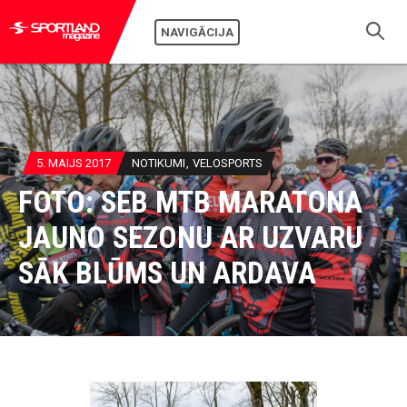
NAVIGĀCIJA
5. MAIJS 2017
NOTIKUMI
VELOSPORTS
FOTO: SEB MTB MARATONA
JAUNO SEZONU AR UZVARU
SĀK BLŪMS UN ARDAVA