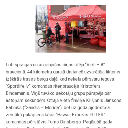
Ļoti spraigas un aizraujošas cīņas ritēja “Virši – A”
braucienā. 44 kilometru garajā distancē uzvarētāja liktenis
izšķīrās trases beigu daļā, kad nelielu pārsvaru ieguva
“Sportlife.lv” komandas riteņbraucējs Kristofers
Bindemanis. Viņš tuvāko sekotāju grupu pārspēja par
astoņām sekundēm. Otrajā vietā finišēja Krišjānis Jansons
Ratiniks (“Gandrs – Merida”), bet uz goda pjedestāla
zemākā pakāpiena kāpa “Hawaii Express FILTER”
komandas pārstāvis Toms Dinsbergs. Pagājušā gada