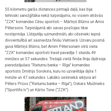
55 kilometru garās distances pirmajā daļā, kas bija
tehniski sarežģītāka nekā turpinājums, no visiem atrāvās
“ZZK” komandas Cēsu sportisti – Mārtiņš Blūms un Arnis
Pētersons. Turpinājumā abi savas pozīcijas tikai
nostiprināja. Līdzjutēju uzmundrināti, abi cēsinieki lepnā
divvientulībā arī sasniedza finišu Valmierā. Uzvaru posmā
guva Mārtiņš Blūms, bet Arnim Pētersonam otrā vieta.
“ZZK” komandas sportisti trasē pavadīja 1 stundu 49
minūtes un 57 sekundes. Trešajā vietā finiša līniju šķērsoja
pieredzējušais “Rietumu banka – Rīga” komandas
sportists Dmitrijs Sorokins, kuru no uzvarētāja šķīra 1
minūte un 47 sekundes. Labāko sešiniekā iekļuva arī
Pēters Prūss (“Rietumu banka – Rīga”), Oskars Muižnieks
(“Sportlife.lv”) un Kārlis Tone (“ZZK”).