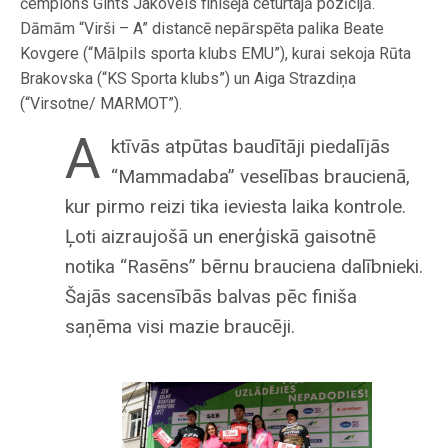
čempions Gints Jakovels finišēja ceturtajā pozīcijā.
Dāmām “Virši – A” distancē nepārspēta palika Beate
Kovgere (“Mālpils sporta klubs EMU”), kurai sekoja Rūta
Brakovska (“KS Sporta klubs”) un Aiga Strazdiņa
(“Virsotne/ MARMOT”).
A
ktīvās atpūtas baudītāji piedalījās
“Mammadaba” veselības braucienā,
kur pirmo reizi tika ieviesta laika kontrole.
Ļoti aizraujošā un enerģiskā gaisotnē
notika “Rasēns” bērnu brauciena dalībnieki.
Šajās sacensībās balvas pēc finiša
saņēma visi mazie braucēji.