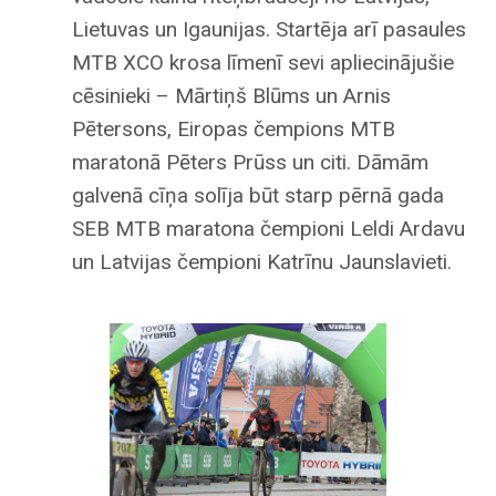
Lietuvas un Igaunijas. Startēja arī pasaules
MTB XCO krosa līmenī sevi apliecinājušie
cēsinieki – Mārtiņš Blūms un Arnis
Pētersons, Eiropas čempions MTB
maratonā Pēters Prūss un citi. Dāmām
galvenā cīņa solīja būt starp pērnā gada
SEB MTB maratona čempioni Leldi Ardavu
un Latvijas čempioni Katrīnu Jaunslavieti.