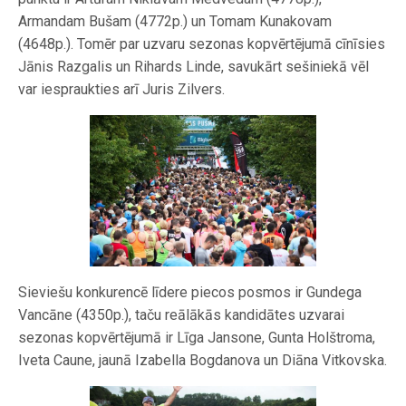
Armandam Bušam (4772p.) un Tomam Kunakovam
(4648p.). Tomēr par uzvaru sezonas kopvērtējumā cīnīsies
Jānis Razgalis un Rihards Linde, savukārt sešiniekā vēl
var iespraukties arī Juris Zilvers.
Sieviešu konkurencē līdere piecos posmos ir Gundega
Vancāne (4350p.), taču reālākās kandidātes uzvarai
sezonas kopvērtējumā ir Līga Jansone, Gunta Holštroma,
Iveta Caune, jaunā Izabella Bogdanova un Diāna Vitkovska.