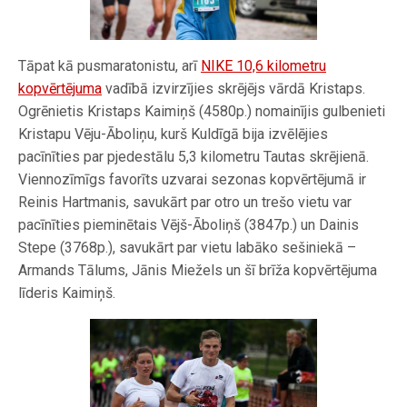
Tāpat kā pusmaratonistu, arī
NIKE 10,6 kilometru
kopvērtējuma
vadībā izvirzījies skrējējs vārdā Kristaps.
Ogrēnietis Kristaps Kaimiņš (4580p.) nomainījis gulbenieti
Kristapu Vēju-Āboliņu, kurš Kuldīgā bija izvēlējies
pacīnīties par pjedestālu 5,3 kilometru Tautas skrējienā.
Viennozīmīgs favorīts uzvarai sezonas kopvērtējumā ir
Reinis Hartmanis, savukārt par otro un trešo vietu var
pacīnīties pieminētais Vējš-Āboliņš (3847p.) un Dainis
Stepe (3768p.), savukārt par vietu labāko sešiniekā –
Armands Tālums, Jānis Miežels un šī brīža kopvērtējuma
līderis Kaimiņš.