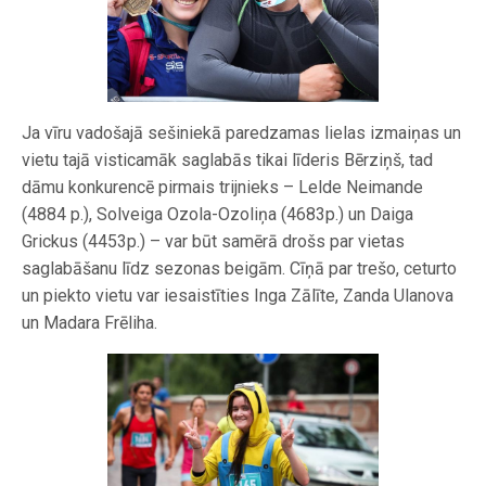
Ja vīru vadošajā sešiniekā paredzamas lielas izmaiņas un
vietu tajā visticamāk saglabās tikai līderis Bērziņš, tad
dāmu konkurencē pirmais trijnieks – Lelde Neimande
(4884 p.), Solveiga Ozola-Ozoliņa (4683p.) un Daiga
Grickus (4453p.) – var būt samērā drošs par vietas
saglabāšanu līdz sezonas beigām. Cīņā par trešo, ceturto
un piekto vietu var iesaistīties Inga Zālīte, Zanda Ulanova
un Madara Frēliha.