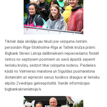
Tikmēr daļa skrējēju jau tikuši pie ceļojuma četrām
personām Rīga-Stokholma-Rīga ar Tallink kruīza prāmi.
Bigbank Skrien Latvija dalībniekiem nepieciešams finišēt
četros no septiņiem posmiem un savā ēpastā saņemt
lielisku kruīzu, sedzot tikai ceļojuma nodevu. Piedalies
kādā no Valmieras maratona un Siguldas pusmaratona
distancēm un iepriecini savus tuvākos draugus ar lielisku
atpūtu Zviedrijas galvaspilsētā. Vairāk informācijas
bigbankskrienlatvija.lv