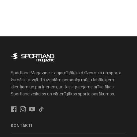
Sportland Magazine ir apjomīgākais dzīves stila un sporta
žurnāls Latvijā. To izdalām personīgi mūsu labākajiem
klientiem un partneriem, un tas ir pieejams arī lielākos
Sportland veikalos un vērienīgākos sporta pasākumos.
KONTAKTI