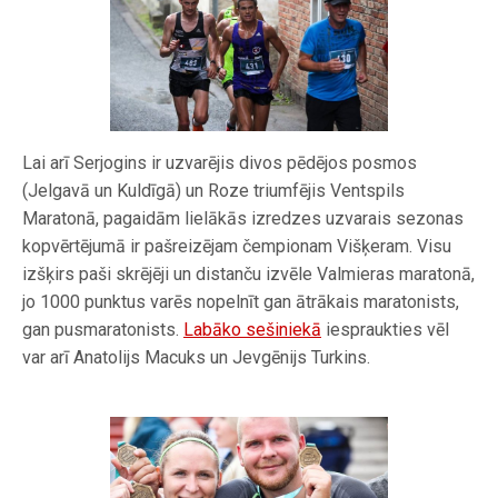
Lai arī Serjogins ir uzvarējis divos pēdējos posmos
(Jelgavā un Kuldīgā) un Roze triumfējis Ventspils
Maratonā, pagaidām lielākās izredzes uzvarais sezonas
kopvērtējumā ir pašreizējam čempionam Višķeram. Visu
izšķirs paši skrējēji un distanču izvēle Valmieras maratonā,
jo 1000 punktus varēs nopelnīt gan ātrākais maratonists,
gan pusmaratonists.
Labāko sešiniekā
iespraukties vēl
var arī Anatolijs Macuks un Jevgēnijs Turkins.