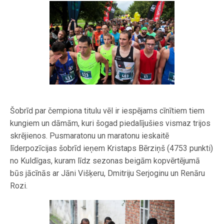
Šobrīd par čempiona titulu vēl ir iespējams cīnītiem tiem
kungiem un dāmām, kuri šogad piedalījušies vismaz trijos
skrējienos. Pusmaratonu un maratonu ieskaitē
līderpozīcijas šobrīd ieņem Kristaps Bērziņš (4753 punkti)
no Kuldīgas, kuram līdz sezonas beigām kopvērtējumā
būs jācīnās ar Jāni Višķeru, Dmitriju Serjoginu un Renāru
Rozi.