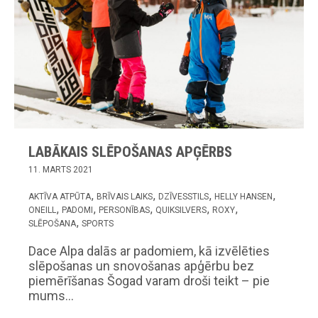
LABĀKAIS SLĒPOŠANAS APĢĒRBS
11. MARTS 2021
AKTĪVA ATPŪTA
BRĪVAIS LAIKS
DZĪVESSTILS
HELLY HANSEN
ONEILL
PADOMI
PERSONĪBAS
QUIKSILVERS
ROXY
SLĒPOŠANA
SPORTS
Dace Alpa dalās ar padomiem, kā izvēlēties
slēpošanas un snovošanas apģērbu bez
piemērīšanas Šogad varam droši teikt – pie
mums…