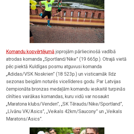
Komandu kopvērtējumā
joprojām pārliecinošā vadībā
atrodas komanda „Sportland/Nike” (19 665p.). Otrajā vietā
pēc piektā Kuldīgas posmu atguvusi komanda
„Adidas/VSK Noskrien” (18 523p.) un visticamāk līdz
sezonas beigām noturēs vicelīderes godu. Par Latvijas
čempionāta bronzas medaļām komandu ieskaitē turpinās
cīnīties vairākas komandas, kuru vidū var nosaukt
„Maratona klubs/Venden”, „SK Tērauds/Nike/Sportland”,
„Līvānu VK/Asics”, „Veikals 42km/Saucony” un „Veikals
Maratons/Asics”.