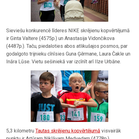
Sieviešu konkurencē līderes NIKE skrējienu kopvērtējumā
ir Ginta Valtere (4575p.) un Anastasija Vidončikova
(4487p.). Taču, piedaloties abos atlikušajos posmos, par
godalgoto trijnieku cīnīsies Guna Ģērmane, Laura Čakle un
Ināra Lūse. Vietu sešiniekā var izcīnīt arī Ilze Urbāne.
5,3 kilometru
Tautas skrējienu kopvērtējumā
visvairāk
punktu ir Artūram Niklāvam Medvedam (4778p.),