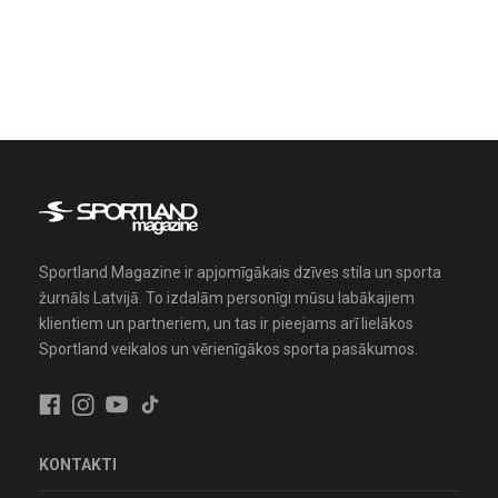
Sportland Magazine ir apjomīgākais dzīves stila un sporta
žurnāls Latvijā. To izdalām personīgi mūsu labākajiem
klientiem un partneriem, un tas ir pieejams arī lielākos
Sportland veikalos un vērienīgākos sporta pasākumos.
KONTAKTI