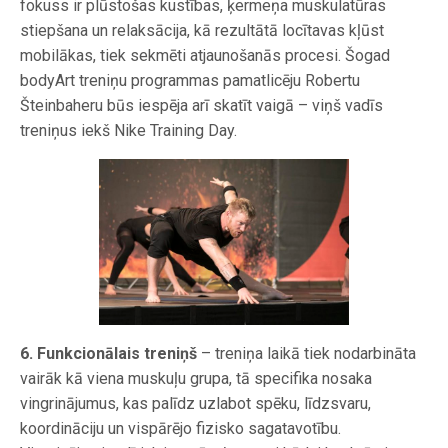
fokuss ir plūstošas kustības, ķermeņa muskulatūras
stiepšana un relaksācija, kā rezultātā locītavas kļūst
mobilākas, tiek sekmēti atjaunošanās procesi. Šogad
bodyArt treniņu programmas pamatlicēju Robertu
Šteinbaheru būs iespēja arī skatīt vaigā – viņš vadīs
treniņus iekš Nike Training Day.
6. Funkcionālais treniņš
– treniņa laikā tiek nodarbināta
vairāk kā viena muskuļu grupa, tā specifika nosaka
vingrinājumus, kas palīdz uzlabot spēku, līdzsvaru,
koordināciju un vispārējo fizisko sagatavotību.