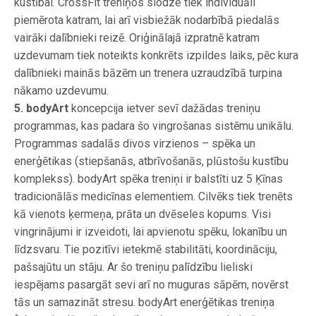
kustībai. CrossFit treniņos slodze tiek individuāli
piemērota katram, lai arī visbiežāk nodarbībā piedalās
vairāki dalībnieki reizē. Oriģinālajā izpratnē katram
uzdevumam tiek noteikts konkrēts izpildes laiks, pēc kura
dalībnieki mainās bāzēm un trenera uzraudzībā turpina
nākamo uzdevumu.
5. bodyArt
koncepcija ietver sevī dažādas treniņu
programmas, kas padara šo vingrošanas sistēmu unikālu.
Programmas sadalās divos virzienos – spēka un
enerģētikas (stiepšanās, atbrīvošanās, plūstošu kustību
komplekss). bodyArt spēka treniņi ir balstīti uz 5 Ķīnas
tradicionālās medicīnas elementiem. Cilvēks tiek trenēts
kā vienots ķermeņa, prāta un dvēseles kopums. Visi
vingrinājumi ir izveidoti, lai apvienotu spēku, lokanību un
līdzsvaru. Tie pozitīvi ietekmē stabilitāti, koordināciju,
pašsajūtu un stāju. Ar šo treniņu palīdzību lieliski
iespējams pasargāt sevi arī no muguras sāpēm, novērst
tās un samazināt stresu. bodyArt enerģētikas treniņa