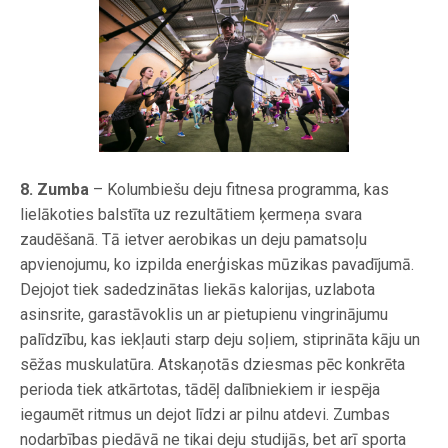
8. Zumba
– Kolumbiešu deju fitnesa programma, kas
lielākoties balstīta uz rezultātiem ķermeņa svara
zaudēšanā. Tā ietver aerobikas un deju pamatsoļu
apvienojumu, ko izpilda enerģiskas mūzikas pavadījumā.
Dejojot tiek sadedzinātas liekās kalorijas, uzlabota
asinsrite, garastāvoklis un ar pietupienu vingrinājumu
palīdzību, kas iekļauti starp deju soļiem, stiprināta kāju un
sēžas muskulatūra. Atskaņotās dziesmas pēc konkrēta
perioda tiek atkārtotas, tādēļ dalībniekiem ir iespēja
iegaumēt ritmus un dejot līdzi ar pilnu atdevi. Zumbas
nodarbības piedāvā ne tikai deju studijās, bet arī sporta