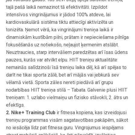
tajā pašā laikā nemazinot tā efektivitāti. Izpildot
intensīvos vingrinājumus ir jādod 100% atdeve, lai
kardiovaskulārā sistēma tiktu attiecīgi aktivizēta un
tonizēta. Ņemot vērā, ka vingrinājumi treniņa laikā ir
dinamiskām kustībām pilni, prātam ir nepieciešama pilnīga
fokusēšanās uz notiekošo, neļaujot ķermenim atslābt.
Neuztraucies, starp intervāliem paredzētas arī īsas ūdens
pauzes, kurās var atvilkt elpu. HIIT treniņu aktualitāte
nemainās salīdzinoši īsā treniņu laika dēļ, kā arī spējas to
darīt ne tikai sporta zālē, bet arī mājās vai jebkurā sev
vēlamā vietā. Sporta zāles nereti piedāvā arī grupu
nodarbības HIIT treniņa stilā – Tabata. Galvenie plusi HIIT
treniņam: 1. uzlabo vielmaiņu un fizisko stāvokli; 2. ātrs un
efektīgs.
2. Nike+ Training Club
ir fitnesa kopiena, kas izveidojusi
treniņu programmas visām sagatavotības pakāpēm, sākot
no iesācēja līdz pat fitnesa guru. Vingrojumus iespējams