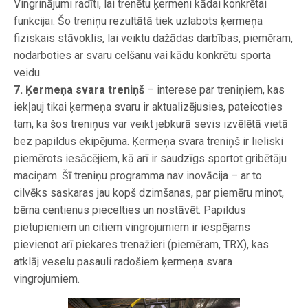
Vingrinājumi radīti, lai trenētu ķermeni kādai konkrētai
funkcijai. Šo treniņu rezultātā tiek uzlabots ķermeņa
fiziskais stāvoklis, lai veiktu dažādas darbības, piemēram,
nodarboties ar svaru celšanu vai kādu konkrētu sporta
veidu.
7. Ķermeņa svara treniņš
– interese par treniņiem, kas
iekļauj tikai ķermeņa svaru ir aktualizējusies, pateicoties
tam, ka šos treniņus var veikt jebkurā sevis izvēlētā vietā
bez papildus ekipējuma. Ķermeņa svara treniņš ir lieliski
piemērots iesācējiem, kā arī ir saudzīgs sportot gribētāju
maciņam. Šī treniņu programma nav inovācija – ar to
cilvēks saskaras jau kopš dzimšanas, par piemēru minot,
bērna centienus piecelties un nostāvēt. Papildus
pietupieniem un citiem vingrojumiem ir iespējams
pievienot arī piekares trenažieri (piemēram, TRX), kas
atklāj veselu pasauli radošiem ķermeņa svara
vingrojumiem.