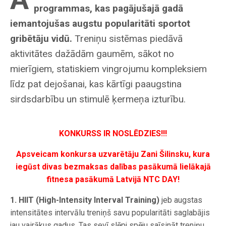
programmas, kas pagājušajā gadā
iemantojušas augstu popularitāti sportot
gribētāju vidū.
Treniņu sistēmas piedāvā
aktivitātes dažādām gaumēm, sākot no
mierīgiem, statiskiem vingrojumu kompleksiem
līdz pat dejošanai, kas kārtīgi paaugstina
sirdsdarbību un stimulē ķermeņa izturību.
KONKURSS IR NOSLĒDZIES!!!
Apsveicam konkursa uzvarētāju Zani Šilinsku, kura
iegūst divas bezmaksas dalības pasākumā lielākajā
fitnesa pasākumā Latvijā NTC DAY!
1. HIIT (High-Intensity Interval Training)
jeb augstas
intensitātes intervālu treniņš savu popularitāti saglabājis
jau vairākus gadus. Tas sevī slēpj spēju saīsināt treniņu,