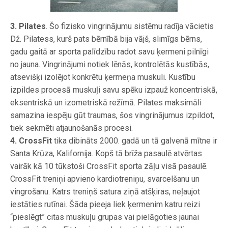
3. Pilates
. Šo fizisko vingrinājumu sistēmu radīja vācietis
Dž. Pilatess, kurš pats bērnībā bija vājš, slimīgs bērns,
gadu gaitā ar sporta palīdzību radot savu ķermeni pilnīgi
no jauna. Vingrinājumi notiek lēnās, kontrolētās kustībās,
atsevišķi izolējot konkrētu ķermeņa muskuli. Kustību
izpildes procesā muskuļi savu spēku izpauž koncentriskā,
eksentriskā un izometriskā režīmā. Pilates maksimāli
samazina iespēju gūt traumas, šos vingrinājumus izpildot,
tiek sekmēti atjaunošanās procesi.
4.
CrossFit
tika dibināts 2000. gadā un tā galvenā mītne ir
Santa Krūza, Kalifornija. Kopš tā brīža pasaulē atvērtas
vairāk kā 10 tūkstoši CrossFit sporta zāļu visā pasaulē.
CrossFit treniņi apvieno kardiotreniņu, svarcelšanu un
vingrošanu. Katrs treniņš satura ziņā atšķiras, neļaujot
iestāties rutīnai. Šāda pieeja liek ķermenim katru reizi
“pieslēgt” citas muskuļu grupas vai pielāgoties jaunai