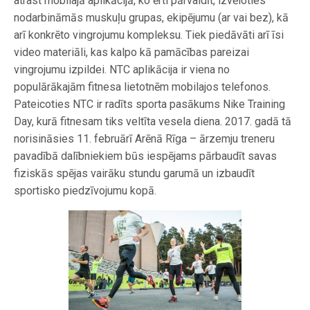
atrast mobilajā aplikācijā, ko ērti pārvaldīt, izvēloties
nodarbināmās muskuļu grupas, ekipējumu (ar vai bez), kā
arī konkrēto vingrojumu kompleksu. Tiek piedāvāti arī īsi
video materiāli, kas kalpo kā pamācības pareizai
vingrojumu izpildei. NTC aplikācija ir viena no
populārākajām fitnesa lietotnēm mobilajos telefonos.
Pateicoties NTC ir radīts sporta pasākums Nike Training
Day, kurā fitnesam tiks veltīta vesela diena. 2017. gadā tā
norisināsies 11. februārī Arēnā Rīga – ārzemju treneru
pavadībā dalībniekiem būs iespējams pārbaudīt savas
fiziskās spējas vairāku stundu garumā un izbaudīt
sportisko piedzīvojumu kopā.