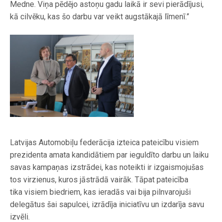
Medne. Viņa pēdējo astoņu gadu laikā ir sevi pierādījusi,
kā cilvēku, kas šo darbu var veikt augstākajā līmenī.”
Latvijas Automobiļu federācija izteica pateicību visiem
prezidenta amata kandidātiem par ieguldīto darbu un laiku
savas kampaņas izstrādei, kas noteikti ir izgaismojušas
tos virzienus, kuros jāstrādā vairāk. Tāpat pateicība
tika visiem biedriem, kas ieradās vai bija pilnvarojuši
delegātus šai sapulcei, izrādīja iniciatīvu un izdarīja savu
izvēli.