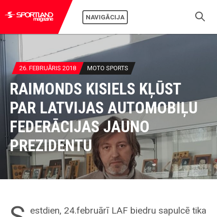
NAVIGĀCIJA
26. FEBRUĀRIS 2018
MOTO SPORTS
RAIMONDS KISIELS KĻŪST
PAR LATVIJAS AUTOMOBIĻU
FEDERĀCIJAS JAUNO
PREZIDENTU
S
estdien, 24.februārī LAF biedru sapulcē tika