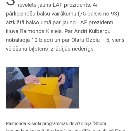
ievēlēts jauns LAF prezidents. Ar
pārliecinošu balsu vairākumu (75 balsis no 93)
aizklātā balsojumā par jauno LAF prezidentu
kļuva Raimonds Kisiels. Par Andri Kulbergu
nobalsoja 12 biedri un par Olafu Ozolu – 5, viens
vēlēšanu biļetens izrādījās nederīgs.
Raimonda Kisiela programmas devīze bija “Stipra
komanda – lai runā tās darbi” un izvirzītās pamata vērtības