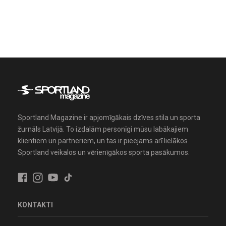
Sportland Magazine ir apjomīgākais dzīves stila un sporta
žurnāls Latvijā. To izdalām personīgi mūsu labākajiem
klientiem un partneriem, un tas ir pieejams arī lielākos
Sportland veikalos un vērienīgākos sporta pasākumos.
KONTAKTI