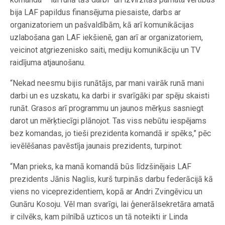
bija LAF papildus finansējuma piesaiste, darbs ar
organizatoriem un pašvaldībām, kā arī komunikācijas
uzlabošana gan LAF iekšienē, gan arī ar organizatoriem,
veicinot atgriezenisko saiti, mediju komunikāciju un TV
raidījuma atjaunošanu.
“Nekad neesmu bijis runātājs, par mani vairāk runā mani
darbi un es uzskatu, ka darbi ir svarīgāki par spēju skaisti
runāt. Grasos arī programmu un jaunos mērķus sasniegt
darot un mērķtiecīgi plānojot. Tas viss nebūtu iespējams
bez komandas, jo tieši prezidenta komandā ir spēks,” pēc
ievēlēšanas pavēstīja jaunais prezidents, turpinot:
“Man prieks, ka manā komandā būs līdzšinējais LAF
prezidents Jānis Naglis, kurš turpinās darbu federācijā kā
viens no viceprezidentiem, kopā ar Andri Zvingēvicu un
Gunāru Kosoju. Vēl man svarīgi, lai ģenerālsekretāra amatā
ir cilvēks, kam pilnībā uzticos un tā noteikti ir Linda