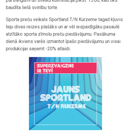
pārsteigumi un svētku kulminācija plkst. 15:00, kad tiks
baudīta lielā svinību torte.
Sporta preču veikals Sportland T/N Kurzeme tagad kļuvis
teju divas reizes plašāks un ar vēl iespaidīgāku pasaulē
atzītāko sporta zīmolu preču piedāvājumu. Pasākuma
dienā ikviens varēs izmantot īpašo piedāvājumu un visai
produkcijai saņemt -20% atlaidi.