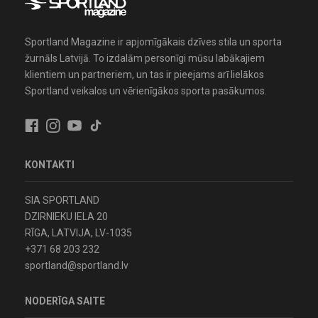
Sportland Magazine ir apjomīgākais dzīves stila un sporta
žurnāls Latvijā. To izdalām personīgi mūsu labākajiem
klientiem un partneriem, un tas ir pieejams arī lielākos
Sportland veikalos un vērienīgākos sporta pasākumos.
KONTAKTI
SIA SPORTLAND
DZIRNIEKU IELA 20
RĪGA, LATVIJA, LV-1035
+371 68 203 232
sportland@sportland.lv
NODERĪGA SAITE