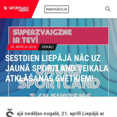
NAVIGĀCIJA
20. APRĪLIS 2018
VEIKALI
SESTDIEN LIEPĀJĀ NĀC UZ
JAUNĀ SPORTLAND VEIKALA
ATKLĀŠANAS SVĒTKIEM!
Š
ajā nedēļas nogalē, 21. aprīlī Liepājā ar