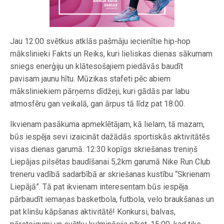
Jau 12:00 svētkus atklās pašmāju iecienītie hip-hop
mākslinieki Fakts un Reiks, kuri lieliskas dienas sākumam
sniegs enerģiju un klātesošajiem piedāvās baudīt
pavisam jaunu hītu. Mūzikas stafeti pēc abiem
māksliniekiem pārņems dīdžeji, kuri gādās par labu
atmosfēru gan veikalā, gan ārpus tā līdz pat 18:00.
Ikvienam pasākuma apmeklētājam, kā lielam, tā mazam,
būs iespēja sevi izaicināt dažādās sportiskās aktivitātēs
visas dienas garumā. 12:30 kopīgs skriešanas treniņš
Liepājas pilsētas baudīšanai 5,2km garumā Nike Run Club
treneru vadībā sadarbībā ar skriešanas kustību “Skrienam
Liepājā”. Tā pat ikvienam interesentam būs iespēja
pārbaudīt iemaņas basketbola, futbola, velo braukšanas un
pat klinšu kāpšanas aktivitātē! Konkursi, balvas,