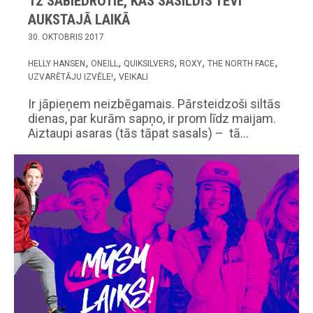
12 SABIEDROTIE, KAS SASILDĪS TEVI
AUKSTAJĀ LAIKĀ
30. OKTOBRIS 2017
HELLY HANSEN
ONEILL
QUIKSILVERS
ROXY
THE NORTH FACE
UZVARĒTĀJU IZVĒLE!
VEIKALI
Ir jāpieņem neizbēgamais. Pārsteidzoši siltās
dienas, par kurām sapņo, ir prom līdz maijam.
Aiztaupi asaras (tās tāpat sasals) – tā…