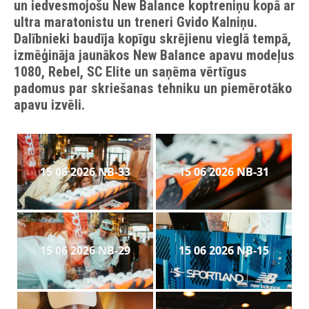
un iedvesmojošu New Balance koptreniņu kopā ar
ultra maratonistu un treneri Gvido Kalniņu.
Dalībnieki baudīja kopīgu skrējienu vieglā tempā,
izmēģināja jaunākos New Balance apavu modeļus
1080, Rebel, SC Elite un saņēma vērtīgus
padomus par skriešanas tehniku un piemērotāko
apavu izvēli.
15 06 2026 NB-33
15 06 2026 NB-31
15 06 2026 NB-29
15 06 2026 NB-15