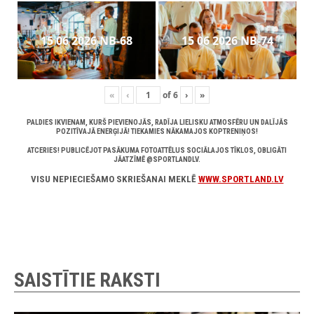
15 06 2026 NB-68
15 06 2026 NB-74
«
‹
of
6
›
»
PALDIES IKVIENAM, KURŠ PIEVIENOJĀS, RADĪJA LIELISKU ATMOSFĒRU UN DALĪJĀS
POZITĪVAJĀ ENERĢIJĀ! TIEKAMIES NĀKAMAJOS KOPTRENIŅOS!
ATCERIES! PUBLICĒJOT PASĀKUMA FOTOATTĒLUS SOCIĀLAJOS TĪKLOS, OBLIGĀTI
JĀATZĪMĒ @SPORTLANDLV.
VISU NEPIECIEŠAMO SKRIEŠANAI MEKLĒ
WWW.SPORTLAND.LV
SAISTĪTIE RAKSTI