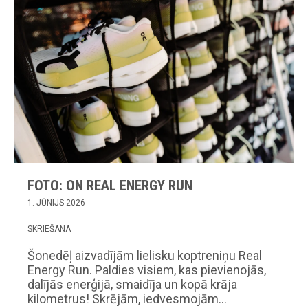
FOTO: ON REAL ENERGY RUN
1. JŪNIJS 2026
SKRIEŠANA
Šonedēļ aizvadījām lielisku koptreniņu Real
Energy Run. Paldies visiem, kas pievienojās,
dalījās enerģijā, smaidīja un kopā krāja
kilometrus! Skrējām, iedvesmojām…