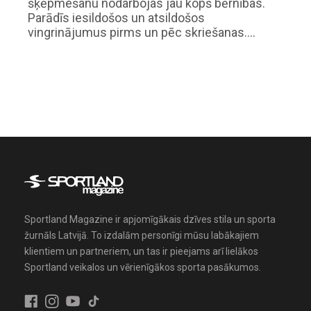
šķēpmešanu nodarbojas jau kopš bērnības.
Parādīs iesildošos un atsildošos
vingrinājumus pirms un pēc skriešanas.…
Sportland Magazine ir apjomīgākais dzīves stila un sporta
žurnāls Latvijā. To izdalām personīgi mūsu labākajiem
klientiem un partneriem, un tas ir pieejams arī lielākos
Sportland veikalos un vērienīgākos sporta pasākumos.