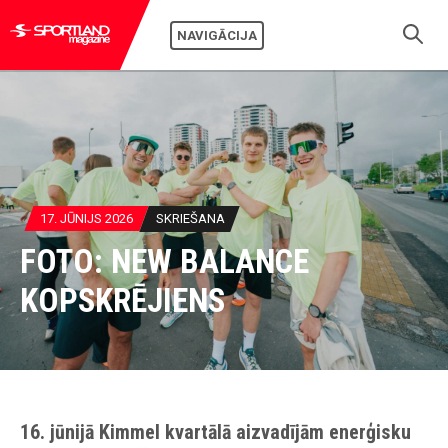
NAVIGĀCIJA
17. JŪNIJS 2026
SKRIEŠANA
FOTO: NEW BALANCE
KOPSKRĒJIENS
16. jūnijā Kimmel kvartālā aizvadījām enerģisku