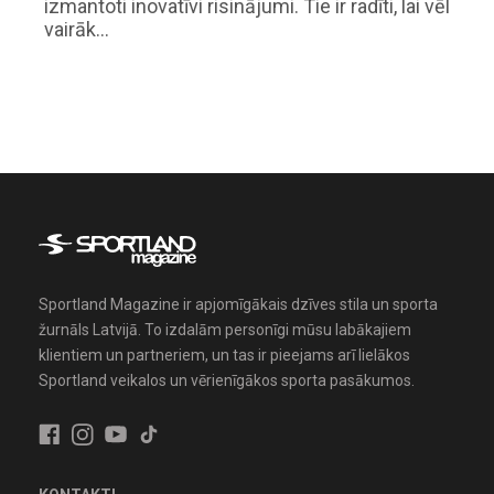
izmantoti inovatīvi risinājumi. Tie ir radīti, lai vēl
vairāk…
Sportland Magazine ir apjomīgākais dzīves stila un sporta
žurnāls Latvijā. To izdalām personīgi mūsu labākajiem
klientiem un partneriem, un tas ir pieejams arī lielākos
Sportland veikalos un vērienīgākos sporta pasākumos.