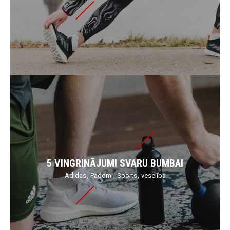
5 VINGRINĀJUMI SVARU BUMBAI
Adidas
Padomi
Sports
veselība