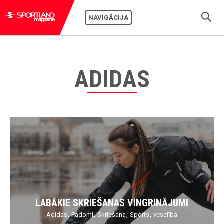
NAVIGĀCIJA
ADIDAS
LABĀKIE SKRIEŠANAS VINGRINĀJUMI
Adidas
Padomi
Skriešana
Sports
veselība