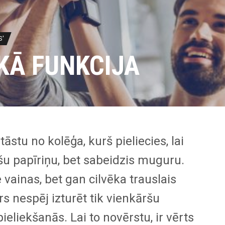
S'
 KĀ FUNKCIJA
stāstu no kolēģa, kurš pieliecies, lai
u papīriņu, bet sabeidzis muguru.
 vainas, bet gan cilvēka trauslais
rs nespēj izturēt tik vienkāršu
eliekšanās. Lai to novērstu, ir vērts