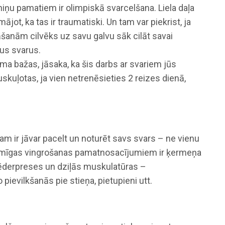
iņu pamatiem ir olimpiskā svarcelšana. Liela daļa
ājot, ka tas ir traumatiski. Un tam var piekrist, ja
anām cilvēks uz savu galvu sāk cilāt savai
us ­svarus.
uma bažas, jāsaka, ka šis darbs ar svariem jūs
uļotas, ja vien netrenē­sieties 2 reizes dienā,
 tam ir jāvar pacelt un noturēt savs svars – ne vienu
iksmīgas vingrošanas pamatnosacījumiem ir ķermeņa
­derpreses un dziļās musku­la­tūras –
pievilkšanās pie stieņa, pietupieni utt.