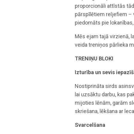
proporcionāli attīstās tād
pārspīlētiem reljefiem – 
piedomāts pie lokanības,
Mēs ejam tajā virzienā, la
veida treniņos pārlieka 
TRENIŅU BLOKI
Izturība un sevis iepazī
Nostiprināta sirds asins
lai uzsāktu darbu, kas pa
mijoties lēnām, garām sl
skriešana, lēkšana ar leca
Svarcelšana