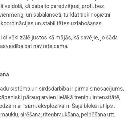
ā veidolā, kā daba to paredzējusi, proti, bez
vienmērīgi un sabalansēti, turklāt tiek nopietni
 koordinācijas un stabilitātes uzlabošanas.
i cilvēki zālē justos kā mājās, kā savējie, jo šāda
masveidība pat nav ieteicama.
šana
vadu sistēma un sirdsdarbība ir pirmais nosacījums,
kāpeniski pāraug arvien lielākā treniņu intensitātē,
odzēm ar īsām, eksplozīvām. Šajā blokā ietilpst
m­auklu, airēšana, riteņbraukšana, ­peldēšana utt.