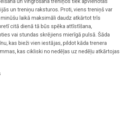
celšana un vingrošana treniņos tiek apvienotas
s un treniņu raksturos. Proti, viens treniņš var
 minūšu laikā maksimāli daudz atkārtot trīs
tī citā dienā tā būs spēka attīstīšana,
oties vai stundas skrējiens mierīgā pulsā. Šāda
īnu, kas bieži vien iestājas, pildot kāda trenera
ammas, kas cikliski no nedēļas uz nedēļu atkārtojas
s