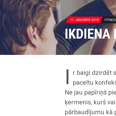
11. JANVĀRIS 2019
FITNES
IKDIENA
I
r baigi dzirdēt 
paceltu konfekš
Ne jau papīriņš pie
ķermenis, kurš vai
pārbaudījumu kā pi