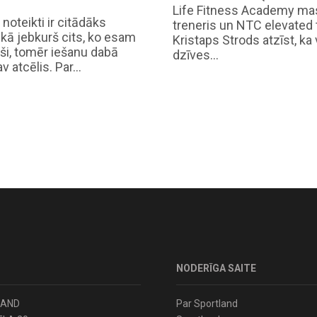
Life Fitness Academy ma
 noteikti ir citādāks
treneris un NTC elevated 
 kā jebkurš cits, ko esam
Kristaps Strods atzīst, ka 
ši, tomēr iešanu dabā
dzīves…
v atcēlis. Par…
NODERĪGA SAITE
LAND
Par Sportland