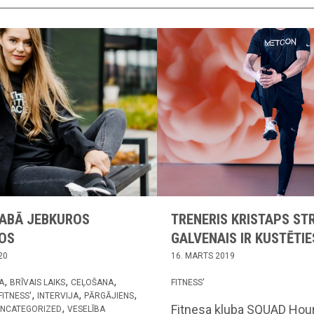
DABĀ JEBKUROS
TRENERIS KRISTAPS ST
OS
GALVENAIS IR KUSTĒTIE
20
16. MARTS 2019
A
BRĪVAIS LAIKS
CEĻOŠANA
FITNESS'
FITNESS'
INTERVIJA
PĀRGĀJIENS
Fitnesa kluba SQUAD Hour 
NCATEGORIZED
VESELĪBA