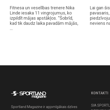
Fitnesa un veselības trenere Nika
Lai gan šis
Linde iesaka 11 vingrojumus, ko
pavasaris,
izpildīt mājas apstākļos. “Šobrīd,
piedzīvoju
kad tik daudz laika pavadām mājās,
neviens na
…
KONTAKTI
SIA SPORT
Sportland Magazine ir apjomīgākais dzīves