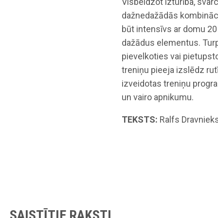
Visbeidzot izturība, svar
dažnedažādās kombinācijā
būt intensīvs ar domu 20
dažādus elementus. Turpre
pievelkoties vai pietupst
treniņu pieeja izslēdz rut
izveidotas treniņu progr
un vairo apnikumu.
TEKSTS:
Ralfs Dravniek
SAISTĪTIE RAKSTI