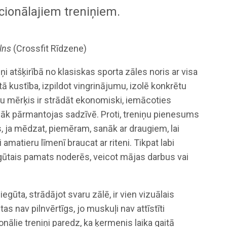
ionālajiem treniņiem.
lns
(Crossfit Rīdzene)
ņi atšķirībā no klasiskas sporta zāles noris ar visa
tā kustība, izpildot vingrinājumu, izolē konkrētu
u mērķis ir strādāt ekonomiski, iemācoties
ālāk pārmantojas sadzīvē. Proti, treniņu pienesums
ja mēdzat, piemēram, sanāk ar draugiem, lai
amatieru līmenī braucat ar riteni. Tikpat labi
gūtais pamats noderēs, veicot mājas darbus vai
iegūta, strādājot svaru zālē, ir vien vizuālais
as nav pilnvērtīgs, jo muskuļi nav attīstīti
onālie treniņi paredz, ka ķermenis laika gaitā