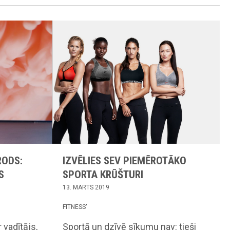
RODS:
IZVĒLIES SEV PIEMĒROTĀKO
S
SPORTA KRŪŠTURI
13. MARTS 2019
FITNESS'
vadītājs,
Sportā un dzīvē sīkumu nav: tieši