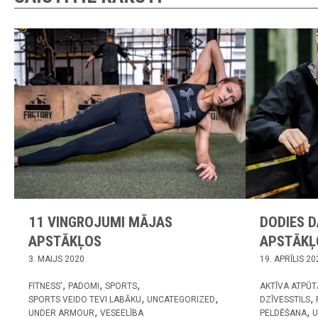
11 VINGROJUMI MĀJAS
DODIES 
APSTĀKĻOS
APSTĀKĻ
3. MAIJS 2020
19. APRĪLIS 20
FITNESS'
PADOMI
SPORTS
AKTĪVA ATPŪT
SPORTS VEIDO TEVI LABĀKU
UNCATEGORIZED
DZĪVESSTILS
UNDER ARMOUR
VESEELĪBA
PELDĒŠANA
U