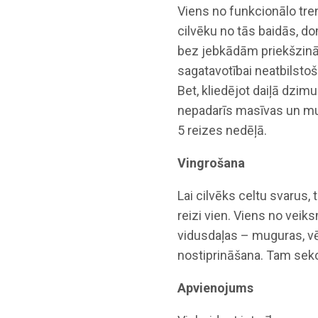
Viens no funkcionālo tren
cilvēku no tās baidās, dom
bez jebkādām priekšzināš
sagatavotībai neatbilstoš
Bet, kliedējot daiļā dzim
nepadarīs masīvas un musk
5 reizes ­nedēļā.
Vingrošana
Lai cilvēks celtu svarus,
reizi vien. Viens no ve
vidusdaļas – muguras, vē
nostiprināšana. Tam seko ­
Apvienojums