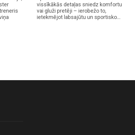
ster
vissīkākās detaļas sniedz komfortu
treneris
vai gluži pretēji – ierobežo to,
viņa
ietekmējot labsajūtu un sportisko…