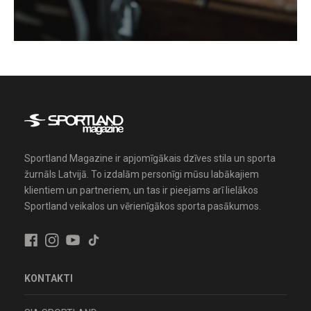
Sportland Magazine ir apjomīgākais dzīves stila un sporta
žurnāls Latvijā. To izdalām personīgi mūsu labākajiem
klientiem un partneriem, un tas ir pieejams arī lielākos
Sportland veikalos un vērienīgākos sporta pasākumos.
KONTAKTI