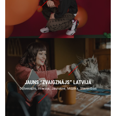
JAUNS “ZVAIGZNĀJS” LATVIJĀ
Dzīvesstils
Intervija
Jaunatne
Mūzika
Slavenības