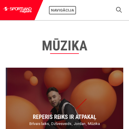
NAVIGĀCIJA
MŪZIKA
REPERIS REIKS IR ATPAKAĻ
Brīvais laiks
Dzīvesveids
Jordan
Mūzika