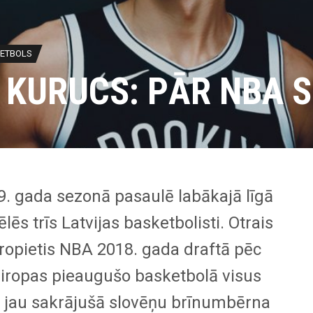
ETBOLS
 KURUCS: PĀR NBA S
9. gada sezonā pasaulē labākajā līgā
lēs trīs Latvijas basketbolisti. Otrais
ropietis NBA 2018. gada draftā pēc
iropas pieaugušo basketbolā visus
s jau sakrājušā slovēņu brīnumbērna