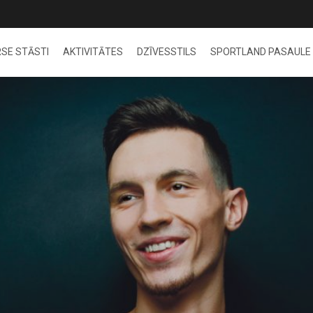
SE STĀSTI
AKTIVITĀTES
DZĪVESSTILS
SPORTLAND PASAULE