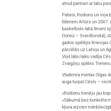
atrod partneri ar labu pie
Patiesi, Rodions un viņa 
līderiem Artūrs un 2007. 
basketbols labā līmenī sp
(toreiz – Sverdlovskā), 
gados spēlējis Krievijas
pārcēlās uz Latviju un il
Viņš labu laiku vadīja Cē
Zvaigžņu spēles Treneru 
Vladimira meitas Olgas d
auga turpat Cēsīs – vect
«Rodionu trenēju jau kop
«Sākumā bez konkrēta mēr
kļuva aizvien mērķtiecīgā