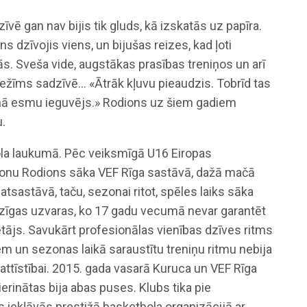
vē gan nav bijis tik gluds, kā izskatās uz papīra.
 dzīvojis viens, un bijušas reizes, kad ļoti
ās. Sveša vide, augstākas prasības treniņos un arī
ežīms sadzīvē… «Ātrāk kļuvu pieaudzis. Tobrīd tas
rmiņā esmu ieguvējs.» Rodions uz šiem gadiem
u.
ola laukumā. Pēc veiksmīgā U16 Eiropas
nu Rodions sāka VEF Rīga sastāvā, dažā mačā
sastāvā, taču, sezonai ritot, spēles laiks sāka
dzīgas uzvaras, ko 17 gadu vecumā nevar garantēt
ētājs. Savukārt profesionālas vienības dzīves ritms
 un sezonas laikā saraustītu treniņu ritmu nebija
 attīstībai. 2015. gada vasarā Kuruca un VEF Rīga
ierinātas bija abas puses. Klubs tika pie
 iekļāvās prestižā basketbola organizācijā ar