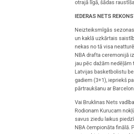
otrajā līgā, šādas raustī
IEDERAS NETS REKON
Neizteiksmīgās sezonas 
un kaklā uzkārtais saist
nekas no tā visa neattu
NBA drafta ceremonijā iz
jau pēc dažām nedēļām ti
Latvijas basketbolistu 
gadiem (3+1), iepriekš pa
pārtraukšanu ar Barcelona, 
Vai Bruklinas Nets vadība 
Rodionam Kurucam nokļū
savus ziedu laikus piedzī
NBA čempionāta finālā. P