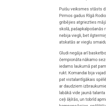
Puišu veiksmes stāsts dzī
Pirmos gadus Rīgā Rodions
gribējies atgriezties māj
skolā, pašapkalpošanās r
nebija viegli, bet ilgte
atskatās ar vieglu smaid
Gludi negāja arī basketb
čempionāta nākamo sezo
iedams laukumā pat pamat
rukt. Komandai bija vaja
pat vistalantīgākais spēl
ar daudziem izbraukumiem
labākā vide jaunā talanta
ceļi šķīrās, un tobrīd apm
kompensācijas, spēlētājs