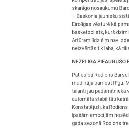
skanīgo nosaukumu Barcel
– Baskonia jauniešu sist
Eirolīgas vēsturē kā pirm
basketbolists, kurš dzimi
Artūram līdz šim nav izde
neizvērtās tik laba, kā tik
NEŽĒLĪGĀ PIEAUGUŠO
Patiesībā Rodions Barsel
mudināja pamest Rīgu. Mūs
talanti jau padsmitniek
automāta stabilitāti kat
Konstatējuši, ka Rodions
īpašām emocijām nosēdinā
gada sezonā Rodions tren