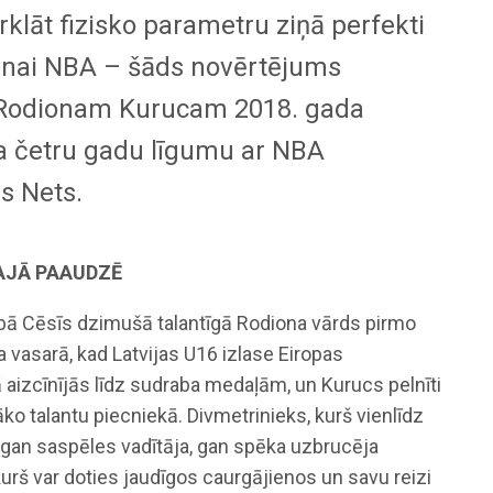
klāt fizisko parametru ziņā perfekti
anai NBA – šāds novērtējums
Rodionam Kurucam 2018. gada
a četru gadu līgumu ar NBA
s Nets.
AJĀ PAAUDZĒ
ībā Cēsīs dzimušā talantīgā Rodiona vārds pirmo
a vasarā, kad Latvijas U16 izlase Eiropas
aizcīnījās līdz sudraba medaļām, un Kurucs pelnīti
āko talantu piecniekā. Divmetrinieks, kurš vienlīdz
 gan saspēles vadītāja, gan spēka uzbrucēja
kurš var doties jaudīgos caurgājienos un savu reizi