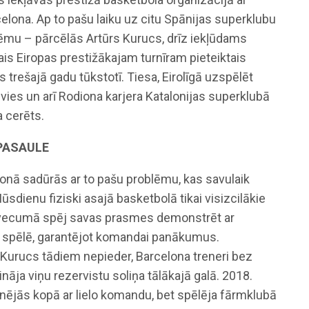
ona. Ap to pašu laiku uz citu Spānijas superklubu
ēmu – pārcēlās Artūrs Kurucs, drīz iekļūdams
ais Eiropas prestižākajam turnīram pieteiktais
s trešajā gadu tūkstotī. Tiesa, Eirolīgā uzspēlēt
vies un arī Rodiona karjera Katalonijas superklubā
a cerēts.
 PASAULE
onā sadūrās ar to pašu problēmu, kas savulaik
dienu fiziski asajā basketbolā tikai visizcilākie
a vecumā spēj savas prasmes demonstrēt ar
rā spēlē, garantējot komandai panākumus.
 Kurucs tādiem nepieder, Barcelona treneri bez
ja viņu rezervistu soliņa tālākajā galā. 2018.
ējās kopā ar lielo komandu, bet spēlēja fārmklubā