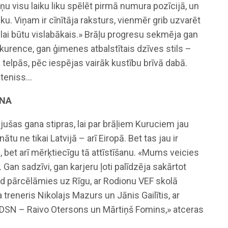
u visu laiku liku spēlēt pirmā numura pozīcijā, un
niku. Viņam ir cīnītāja raksturs, vienmēr grib uzvarēt
 lai būtu vislabākais.» Brāļu progresu sekmēja gan
kurence, gan ģimenes atbalstītais dzīves stils –
telpās, pēc iespējas vairāk kustību brīvā dabā.
 teniss…
ONA
ušas gana stipras, lai par brāļiem Kuruciem jau
 ne tikai Latvijā – arī Eiropā. Bet tas jau ir
u, bet arī mērķtiecīgu tā attīstīšanu. «Mums veicies
 Gan sadzīvi, gan karjeru ļoti palīdzēja sakārtot
Kad pārcēlāmies uz Rīgu, ar Rodionu VEF skolā
 treneris Nikolajs Mazurs un Jānis Gailītis, ar
/DSN – Raivo Otersons un Mārtiņš Fomins,» atceras