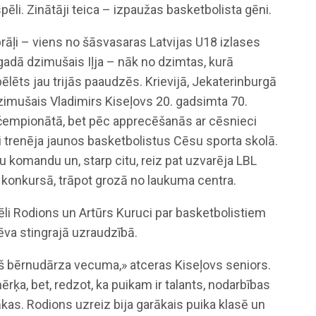
spēli. Zinātāji teica – izpaužas basketbolista gēni.
brāļi – viens no šāsvasaras Latvijas U18 izlases
gadā dzimušais Iļja – nāk no dzimtas, kurā
ēlēts jau trijās paaudzēs. Krievijā, Jekaterinburgā
dzimušais Vladimirs Kiseļovs 20. gadsimta 70.
 čempionātā, bet pēc apprecēšanās ar cēsnieci
gi trenēja jaunos basketbolistus Cēsu sporta skolā.
su komandu un, starp citu, reiz pat uzvarēja LBL
konkursā, trāpot grozā no laukuma centra.
ēli Rodions un Artūrs Kuruci par basketbolistiem
ēva stingrajā uzraudzībā.
š bērnudārza vecuma,» atceras Kiseļovs seniors.
ķa, bet, redzot, ka puikam ir talants, nodarbības
kas. Rodions uzreiz bija garākais puika klasē un