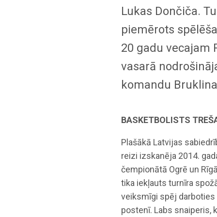
Lukas Dončiča. Tur
piemērots spēlēš
20 gadu vecajam 
vasarā nodrošināj
komandu Bruklina
BASKETBOLISTS TREŠ
Plašākā Latvijas sabiedr
reizi izskanēja 2014. gad
čempionātā Ogrē un Rīgā 
tika iekļauts turnīra spož
veiksmīgi spēj darboties
postenī. Labs snaiperis, 