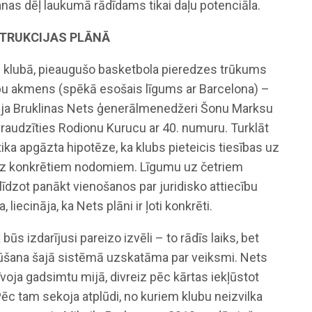
šanas dēļ laukumā rādīdams tikai daļu potenciāla.
STRUKCIJAS PLĀNĀ
klubā, pieaugušo basketbola pieredzes trūkums
ību akmens (spēkā esošais līgums ar Barcelona) –
rēja Bruklinas Nets ģenerālmenedžeri Šonu Marksu
raudzīties Rodionu Kurucu ar 40. numuru. Turklāt
ka apgāzta hipotēze, ka klubs pieteicis tiesības uz
bez konkrētiem nodomiem. Līgumu uz četriem
līdzot panākt vienošanos par juridisko attiecību
liecināja, ka Nets plāni ir ļoti konkrēti.
būs izdarījusi pareizo izvēli – to rādīs laiks, bet
šana šajā sistēmā uzskatāma par veiksmi. Nets
voja gadsimtu mijā, divreiz pēc kārtas iekļūstot
ēc tam sekoja atplūdi, no kuriem klubu neizvilka