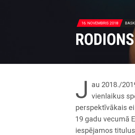
16. NOVEMBRIS 2018
BASK
RODIONS
J
au 2018./201
vienlaikus spē
perspektīvākais ei
19 gadu vecumā E
iespējamos titulu