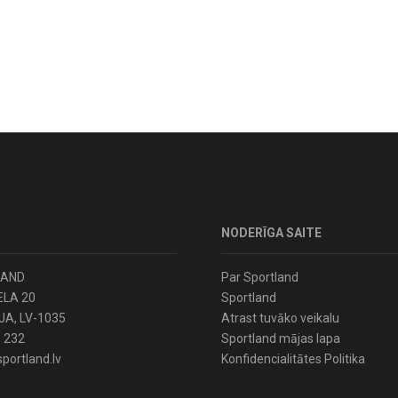
NODERĪGA SAITE
LAND
Par Sportland
ELA 20
Sportland
JA, LV-1035
Atrast tuvāko veikalu
 232
Sportland mājas lapa
portland.lv
Konfidencialitātes Politika