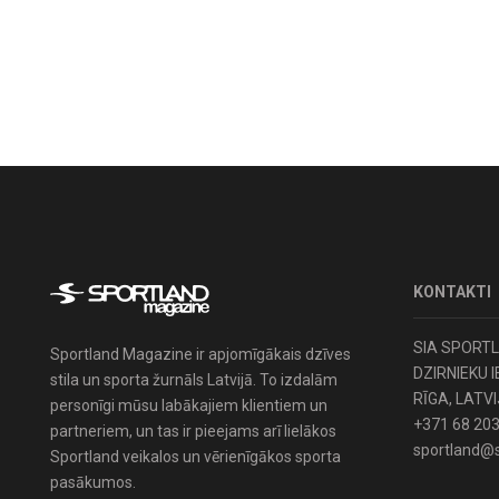
KONTAKTI
SIA SPORT
Sportland Magazine ir apjomīgākais dzīves
DZIRNIEKU I
stila un sporta žurnāls Latvijā. To izdalām
RĪGA, LATVI
personīgi mūsu labākajiem klientiem un
+371 68 203
partneriem, un tas ir pieejams arī lielākos
sportland@s
Sportland veikalos un vērienīgākos sporta
pasākumos.