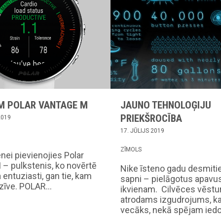
M POLAR VANTAGE M
JAUNO TEHNOLOĢIJU
PRIEKŠROCĪBA
2019
17. JŪLIJS 2019
ZĪMOLS
nei pievienojies Polar
– pulkstenis, ko novērtē
Nike īsteno gadu desmit
 entuziasti, gan tie, kam
sapni – pielāgotus apavu
dzīve. POLAR…
ikvienam. Cilvēces vēstu
atrodams izgudrojums, ka
vecāks, nekā spējam ied