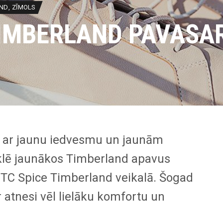
ND
ZĪMOLS
IMBERLAND PAVASAR
k ar jaunu iedvesmu un jaunām
lē jaunākos Timberland apavus
n TC Spice Timberland veikalā. Šogad
 atnesi vēl lielāku komfortu un