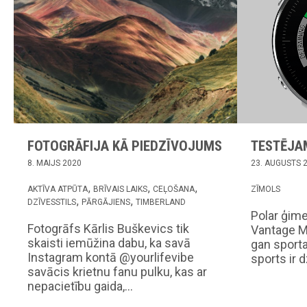
FOTOGRĀFIJA KĀ PIEDZĪVOJUMS
TESTĒJA
8. MAIJS 2020
23. AUGUSTS 
AKTĪVA ATPŪTA
BRĪVAIS LAIKS
CEĻOŠANA
ZĪMOLS
DZĪVESSTILS
PĀRGĀJIENS
TIMBERLAND
Polar ģime
Fotogrāfs Kārlis Buškevics tik
Vantage M 
skaisti iemūžina dabu, ka savā
gan sporta
Instagram kontā @yourlifevibe
sports ir 
savācis krietnu fanu pulku, kas ar
nepacietību gaida,…