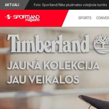
AKTUĀLI
Foto: Sportland/Nike pludmales volejbola turnīrs
SPORTS
CONVER