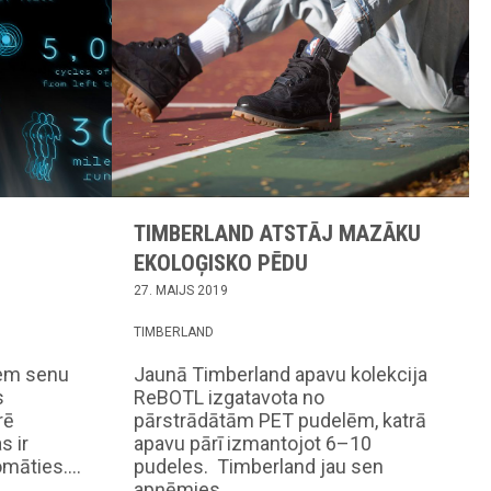
TIMBERLAND ATSTĀJ MAZĀKU
EKOLOĢISKO PĒDU
27. MAIJS 2019
TIMBERLAND
iem senu
Jaunā Timberland apavu kolekcija
s
ReBOTL izgatavota no
rē
pārstrādātām PET pudelēm, katrā
s ir
apavu pārī izmantojot 6–10
omāties.…
pudeles. Timberland jau sen
apņēmies…