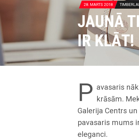
28. MARTS 2018
TIMBERLA
JAUNĀ T
IR KLĀT!
P
avasaris nā
krāsām. Mek
Galerija Centrs u
pavasaris mums ir
eleganci.