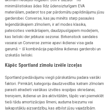
minimālistiskas ādas līdz ūdensizturīgam EVA
materiālam, padarot tos par pārdomātu papildinājumu jūsu
garderobei. Converse, kas jau minēts starp pasaules
leģendārākajiem zīmoliem, ir arī modes klasika,
pateicoties vienkāršajiem, daudzpusīgajiem modeļiem,
kas lieliski der jebkurai sezonai. Birkenstock sandales
vasarai un Converse zemie apavi ikdienai visa gada
garumā – šī kombinācija papildina ikdienas garderobi un
izskatās lieliski.
Kāpēc Sportland zīmolu izvēle izceļas
Sportland piedāvājumu viegli pārskatāmu padara vairāki
faktori. Pirmkārt, kategoriju daudzveidība: katram zīmolam
parasti atradieti vairākas izvēles iespējas skriešanai,
treniņiem, ikdienai un āra aktivitātēm, tāpēc vari piemeklēt
tieši tādu amortizācijas līmeni, auduma biezumu vai
laikapstākļu aizsardzību, kas atbilst jūsu vajadzībām.