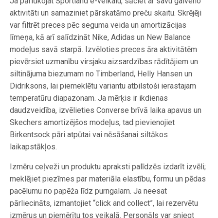
Ja pārlūkojat Sportland e-veikalu, sāciet ar savu galveno
aktivitāti un samaziniet pārskatāmo preču skaitu. Skrējēji
var filtrēt preces pēc seguma veida un amortizācijas
līmeņa, kā arī salīdzināt Nike, Adidas un New Balance
modeļus savā starpā. Izvēloties preces āra aktivitātēm
pievērsiet uzmanību virsjaku aizsardzības rādītājiem un
siltinājuma biezumam no Timberland, Helly Hansen un
Didriksons, lai piemeklētu variantu atbilstoši ierastajam
temperatūru diapazonam. Ja mērķis ir ikdienas
daudzveidība, izvēlieties Converse brīvā laika apavus un
Skechers amortizējšos modeļus, tad pievienojiet
Birkentsock pāri atpūtai vai nēsāšanai siltākos
laikapstākļos.
Izmēru ceļveži un produktu apraksti palīdzēs izdarīt izvēli;
meklējiet piezīmes par materiāla elastību, formu un pēdas
pacēlumu no papēža līdz purngalam. Ja neesat
pārliecināts, izmantojiet “click and collect”, lai rezervētu
izmērus un piemērītu tos veikalā. Personāls var sniegt