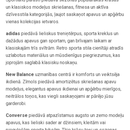
un klasiskos modeļus skriešanas, fitnesa un aktīva
dzīvesstila kategorijās, ļaujot saskaņot apavus un apģērbu
vienas kolekcijas ietvaros.
adidas
piedāvā lieliskus treniņtērpus, sporta kreklus un
dažādus apavus gan sportam, gan brīvajam laikam ar
klasiskajām trīs svītrām. Retro sporta stila cienītāji atradīs
uzlabotus materiālus un mūsdienīgus piegriezumus, kas
joprojām saglabā klasisku noskaņu.
New Balance
uzmanības centrā ir komforts un veiktsēja
ikdienā. Zīmols piedāvā amortizētus skriešanas apavu
modeļus, elegantus apavus ikdienai un apģērbu mierīgos,
neitrālos toņos, kas viegli saskaņojami ar pārējo jūsu
garderobi.
Converse
piedāvā atpazīstamus augsto un zemo modeļu
apavus, kas lieliski sader ar džinsiem, kleitām vai
pieguļošām sporta biksēm. Tīrie krāsu toņi un sezonas