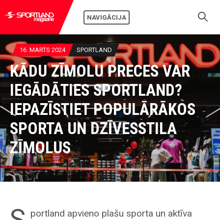
NAVIGĀCIJA
16. MARTS 2024
SPORTLAND
KĀDU ZĪMOLU PRECES VAR
IEGĀDĀTIES SPORTLAND?
IEPAZĪSTIET POPULĀRĀKOS
SPORTA UN DZĪVESSTILA
ZĪMOLUS
S
portland apvieno plašu sporta un aktīva