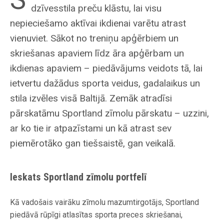
dzīvesstila preču klāstu, lai visu
nepieciešamo aktīvai ikdienai varētu atrast
vienuviet. Sākot no treniņu apģērbiem un
skriešanas apaviem līdz āra apģērbam un
ikdienas apaviem – piedāvājums veidots tā, lai
ietvertu dažādus sporta veidus, gadalaikus un
stila izvēles visā Baltijā. Zemāk atradīsi
pārskatāmu Sportland zīmolu pārskatu – uzzini,
ar ko tie ir atpazīstami un kā atrast sev
piemērotāko gan tiešsaistē, gan veikalā.
Ieskats Sportland zīmolu portfelī
Kā vadošais vairāku zīmolu mazumtirgotājs, Sportland
piedāvā rūpīgi atlasītas sporta preces skriešanai,