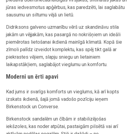
jūras iedvesmotus apģērbus, kas paredzēti, lai saglabātu
sausumu un siltumu vējā un lietū.
Didriksons galveno uzmanību vērš uz skandināvu stila
jakām un vējjakām, kas pasargā no nokrišņiem un ideāli
piemērotas lietošanai ikdienā mainīgā klimatā. Kopā šie
zīmoli palīdz izveidot komplektu, kas spēj tikt galā ar
piekrastes vējiem, slapju sniegu un lietainiem
laikapstākļiem, saglabājot vieglumu un komfortu.
Moderni un ērti apavi
Kad jums ir svarīgs komforts un vieglums, kā arī kopts
izskats ikdienā, šajā jomā vadošo pozīciju ieņem
Birkenstock un Converse.
Birkenstock sandalēm un čībām ir stabilizējošas
iekšzoles, kas noder atpūtai, pastaigām pilsētā vai arī
aktīvām nedēļas nogalēm. Stili ir dažādi – no