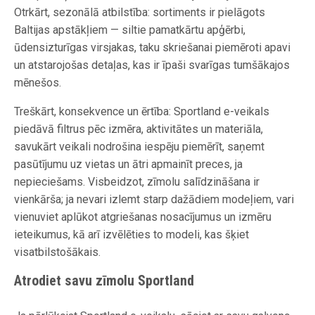
Otrkārt, sezonālā atbilstība: sortiments ir pielāgots
Baltijas apstākļiem — siltie pamatkārtu apģērbi,
ūdensizturīgas virsjakas, taku skriešanai piemēroti apavi
un atstarojošas detaļas, kas ir īpaši svarīgas tumšākajos
mēnešos.
Treškārt, konsekvence un ērtība: Sportland e-veikals
piedāvā filtrus pēc izmēra, aktivitātes un materiāla,
savukārt veikali nodrošina iespēju piemērīt, saņemt
pasūtījumu uz vietas un ātri apmainīt preces, ja
nepieciešams. Visbeidzot, zīmolu salīdzināšana ir
vienkārša; ja nevari izlemt starp dažādiem modeļiem, vari
vienuviet aplūkot atgriešanas nosacījumus un izmēru
ieteikumus, kā arī izvēlēties to modeli, kas šķiet
visatbilstošākais.
Atrodiet savu zīmolu Sportland