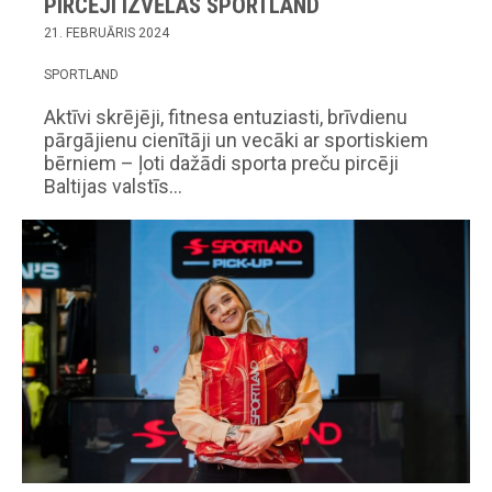
PIRCĒJI IZVĒLAS SPORTLAND
21. FEBRUĀRIS 2024
SPORTLAND
Aktīvi skrējēji, fitnesa entuziasti, brīvdienu
pārgājienu cienītāji un vecāki ar sportiskiem
bērniem – ļoti dažādi sporta preču pircēji
Baltijas valstīs…