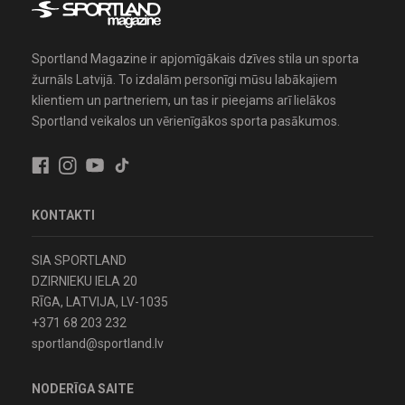
Sportland Magazine ir apjomīgākais dzīves stila un sporta
žurnāls Latvijā. To izdalām personīgi mūsu labākajiem
klientiem un partneriem, un tas ir pieejams arī lielākos
Sportland veikalos un vērienīgākos sporta pasākumos.
KONTAKTI
SIA SPORTLAND
DZIRNIEKU IELA 20
RĪGA, LATVIJA, LV-1035
+371 68 203 232
sportland@sportland.lv
NODERĪGA SAITE