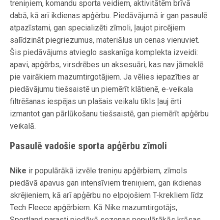
treniņiem, komandu sporta veidiem, aktivitātēm brīvā
dabā, kā arī ikdienas apģērbu. Piedāvājumā ir gan pasaulē
atpazīstami, gan specializēti zīmoli, ļaujot pircējiem
salīdzināt piegriezumus, materiālus un cenas vienuviet.
Šis piedāvājums atvieglo saskanīga komplekta izveidi:
apavi, apģērbs, virsdrēbes un aksesuāri, kas nav jāmeklē
pie vairākiem mazumtirgotājiem. Ja vēlies iepazīties ar
piedāvājumu tiešsaistē un piemērīt klātienē, e-veikala
filtrēšanas iespējas un plašais veikalu tīkls ļauj ērti
izmantot gan pārlūkošanu tiešsaistē, gan piemērīt apģērbu
veikalā.
Pasaulē vadošie sporta apģērbu zīmoli
Nike
ir populārākā izvēle treniņu apģērbiem, zīmols
piedāvā apavus gan intensīviem treniņiem, gan ikdienas
skrējieniem, kā arī apģērbu no elpojošiem T-krekliem līdz
Tech Fleece apģērbiem. Kā Nike mazumtirgotājs,
Sportland parasti piedāvā sezonas populārākās krāsas