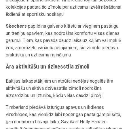
kolekcijas padara šo zīmolu par uzticamu izvēli nēsāšanai
ikdienā ar sportisku noskaņu.
Skechers
papildina galveno klāstu ar viegliem pastaigu
un treniņu apaviem, kas nodrošina komfortu visas dienas
garumā. Tiem, kas pavada daudz laika uz kājām vai meklē
ērtu, amortizētu variantu ceļojumiem, šis zīmols piedāvā
praktisku un uzticamu risinājumu.
Āra aktivitāšu un dzīvesstila zīmoli
Baltijas laikapstākļiem un atpūtai nedēļas nogalēs āra
aktivitāšu un aktīva dzīvesstila zīmoli nodrošina
aizsardzību un izturību, kādu vēlas daudzi pircēji.
Timberland piedāvā izturīgus apavus un ikdienas
virsdrēbes, kas vienlīdz labi noder gan pastaigām pilsētā,
gan nodarbēm brīvajā laikā. Savukārt Helly Hansen
piedāvā ūdensnecaurlaidīgas virsjakas, siltinātas jakas un