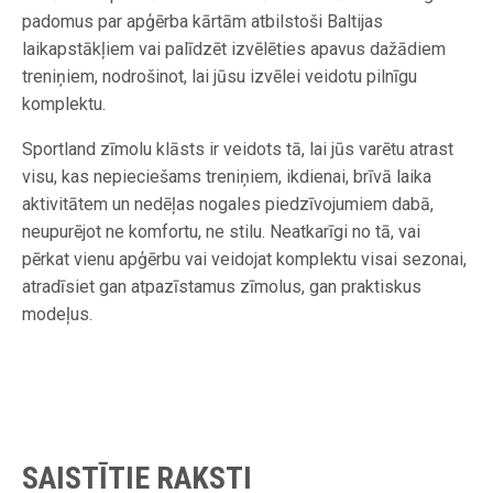
padomus par apģērba kārtām atbilstoši Baltijas
laikapstākļiem vai palīdzēt izvēlēties apavus dažādiem
treniņiem, nodrošinot, lai jūsu izvēlei veidotu pilnīgu
komplektu.
Sportland zīmolu klāsts ir veidots tā, lai jūs varētu atrast
visu, kas nepieciešams treniņiem, ikdienai, brīvā laika
aktivitātem un nedēļas nogales piedzīvojumiem dabā,
neupurējot ne komfortu, ne stilu. Neatkarīgi no tā, vai
pērkat vienu apģērbu vai veidojat komplektu visai sezonai,
atradīsiet gan atpazīstamus zīmolus, gan praktiskus
modeļus.
SAISTĪTIE RAKSTI