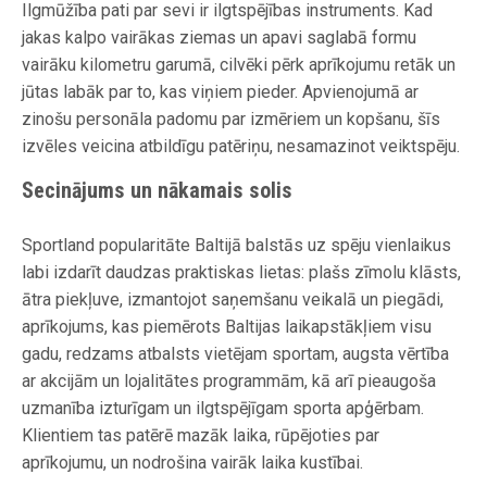
Ilgmūžība pati par sevi ir ilgtspējības instruments. Kad
jakas kalpo vairākas ziemas un apavi saglabā formu
vairāku kilometru garumā, cilvēki pērk aprīkojumu retāk un
jūtas labāk par to, kas viņiem pieder. Apvienojumā ar
zinošu personāla padomu par izmēriem un kopšanu, šīs
izvēles veicina atbildīgu patēriņu, nesamazinot veiktspēju.
Secinājums un nākamais solis
Sportland popularitāte Baltijā balstās uz spēju vienlaikus
labi izdarīt daudzas praktiskas lietas: plašs zīmolu klāsts,
ātra piekļuve, izmantojot saņemšanu veikalā un piegādi,
aprīkojums, kas piemērots Baltijas laikapstākļiem visu
gadu, redzams atbalsts vietējam sportam, augsta vērtība
ar akcijām un lojalitātes programmām, kā arī pieaugoša
uzmanība izturīgam un ilgtspējīgam sporta apģērbam.
Klientiem tas patērē mazāk laika, rūpējoties par
aprīkojumu, un nodrošina vairāk laika kustībai.