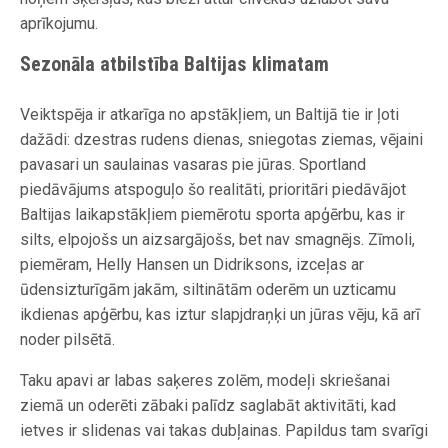
aprīkojumu.
Sezonāla atbilstība Baltijas klimatam
Veiktspēja ir atkarīga no apstākļiem, un Baltijā tie ir ļoti
dažādi: dzestras rudens dienas, sniegotas ziemas, vējaini
pavasari un saulainas vasaras pie jūras. Sportland
piedāvājums atspoguļo šo realitāti, prioritāri piedāvājot
Baltijas laikapstākļiem piemērotu sporta apģērbu, kas ir
silts, elpojošs un aizsargājošs, bet nav smagnējs. Zīmoli,
piemēram, Helly Hansen un Didriksons, izceļas ar
ūdensizturīgām jakām, siltinātām oderēm un uzticamu
ikdienas apģērbu, kas iztur slapjdraņķi un jūras vēju, kā arī
noder pilsētā.
Taku apavi ar labas saķeres zolēm, modeļi skriešanai
ziemā un oderēti zābaki palīdz saglabāt aktivitāti, kad
ietves ir slidenas vai takas dubļainas. Papildus tam svarīgi