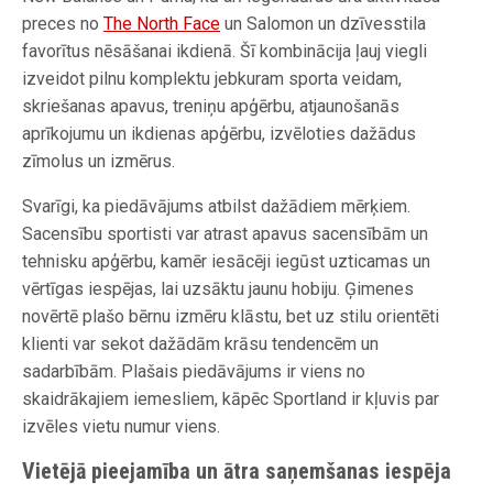
preces no
The North Face
un Salomon un dzīvesstila
favorītus nēsāšanai ikdienā. Šī kombinācija ļauj viegli
izveidot pilnu komplektu jebkuram sporta veidam,
skriešanas apavus, treniņu apģērbu, atjaunošanās
aprīkojumu un ikdienas apģērbu, izvēloties dažādus
zīmolus un izmērus.
Svarīgi, ka piedāvājums atbilst dažādiem mērķiem.
Sacensību sportisti var atrast apavus sacensībām un
tehnisku apģērbu, kamēr iesācēji iegūst uzticamas un
vērtīgas iespējas, lai uzsāktu jaunu hobiju. Ģimenes
novērtē plašo bērnu izmēru klāstu, bet uz stilu orientēti
klienti var sekot dažādām krāsu tendencēm un
sadarbībām. Plašais piedāvājums ir viens no
skaidrākajiem iemesliem, kāpēc Sportland ir kļuvis par
izvēles vietu numur viens.
Vietējā pieejamība un ātra saņemšanas iespēja