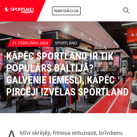
NAVIGĀCIJA
21. FEBRUĀRIS 2024
SPORTLAND
KĀPĒC SPORTLAND IR TIK
POPULĀRS BALTIJĀ?
GALVENIE IEMESLI, KĀPĒC
PIRCĒJI IZVĒLAS SPORTLAND
A
ktīvi skrējēji, fitnesa entuziasti, brīvdienu