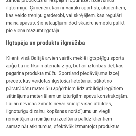
zīmolu produktus ar iespējām optimizēt izdevumus
ilgtermiņā. Ģimenēm, kam ir vairāki sportisti, studentiem,
kas veido treniņu garderobi, vai skrējējiem, kas regulāri
maina apavus, šie ietaupījumi dod skaidru iemeslu palikt
pie viena mazumtirgotāja.
Ilgtspēja un produktu ilgmūžība
Klienti visā Baltijā arvien vairāk meklē ilgtspējīgu sporta
apģērbu ne tikai materiālu ziņā, bet arī izturības dēļ, kas
pagarina produkta mūžu. Sportland piedāvājums izceļ
preces, kas veidotas ilgstošai lietošanai, sākot no
pārstrādātu materiālu apģērbiem līdz atbildīgi iegūtiem
siltinājuma materiāliem un izturīgām apavu konstrukcijām.
Lai arī neviens zīmols nevar sniegt visas atbildes,
ilgnoturīgu dizainu, kopšanas norādījumu un viegli
remontējamu risinājumu izcelšana palīdz klientiem
samazināt atkritumus, efektīvāk izmantojot produktus.