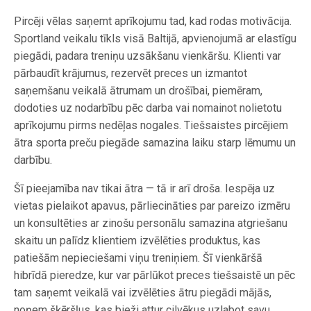
Pircēji vēlas saņemt aprīkojumu tad, kad rodas motivācija.
Sportland veikalu tīkls visā Baltijā, apvienojumā ar elastīgu
piegādi, padara treniņu uzsākšanu vienkāršu. Klienti var
pārbaudīt krājumus, rezervēt preces un izmantot
saņemšanu veikalā ātrumam un drošībai, piemēram,
dodoties uz nodarbību pēc darba vai nomainot nolietotu
aprīkojumu pirms nedēļas nogales. Tiešsaistes pircējiem
ātra sporta preču piegāde samazina laiku starp lēmumu un
darbību.
Šī pieejamība nav tikai ātra — tā ir arī droša. Iespēja uz
vietas pielaikot apavus, pārliecināties par pareizo izmēru
un konsultēties ar zinošu personālu samazina atgriešanu
skaitu un palīdz klientiem izvēlēties produktus, kas
patiešām nepieciešami viņu treniņiem. Šī vienkāršā
hibrīdā pieredze, kur var pārlūkot preces tiešsaistē un pēc
tam saņemt veikalā vai izvēlēties ātru piegādi mājās,
noņem šķēršļus, kas bieži attur cilvēkus uzlabot savu