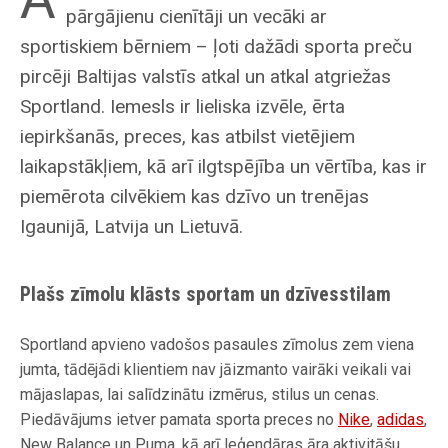
pārgājienu cienītāji un vecāki ar
sportiskiem bērniem – ļoti dažādi sporta preču
pircēji Baltijas valstīs atkal un atkal atgriežas
Sportland. Iemesls ir lieliska izvēle, ērta
iepirkšanās, preces, kas atbilst vietējiem
laikapstākļiem, kā arī ilgtspējība un vērtība, kas ir
piemērota cilvēkiem kas dzīvo un trenējas
Igaunijā, Latvija un Lietuvā.
Plašs zīmolu klāsts sportam un dzīvesstilam
Sportland apvieno vadošos pasaules zīmolus zem viena
jumta, tādējādi klientiem nav jāizmanto vairāki veikali vai
mājaslapas, lai salīdzinātu izmērus, stilus un cenas.
Piedāvājums ietver pamata sporta preces no
Nike
,
adidas
,
New Balance un Puma, kā arī leģendāras āra aktivitāšu