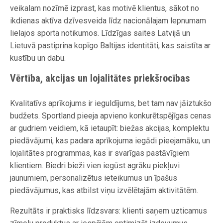
veikalam nozīmē izprast, kas motivē klientus, sākot no
ikdienas aktīva dzīvesveida līdz nacionālajam lepnumam
lielajos sporta notikumos. Līdzīgas saites Latvijā un
Lietuvā pastiprina kopīgo Baltijas identitāti, kas saistīta ar
kustību un dabu.
Vērtība, akcijas un lojalitātes priekšrocības
Kvalitatīvs aprīkojums ir ieguldījums, bet tam nav jāiztukšo
budžets. Sportland pieeja apvieno konkurētspējīgas cenas
ar gudriem veidiem, kā ietaupīt: biežas akcijas, komplektu
piedāvājumi, kas padara aprīkojuma iegādi pieejamāku, un
lojalitātes programmas, kas ir svarīgas pastāvīgiem
klientiem. Biedri bieži vien iegūst agrāku piekļuvi
jaunumiem, personalizētus ieteikumus un īpašus
piedāvājumus, kas atbilst viņu izvēlētajām aktivitātēm.
Rezultāts ir praktisks līdzsvars: klienti saņem uzticamus