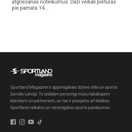
atgriešanas noteikumus. Daži veikali pieturas
pie pamata 14…
Sportland Magazine ir apjomīgākais dzīves stila un sporta
žurnāls Latvijā. To izdalām personīgi mūsu labākajiem
klientiem un partneriem, un tas ir pieejams arī lielākos
Sportland veikalos un vērienīgākos sporta pasākumos.