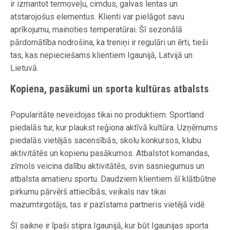
ir izmantot termoveļu, cimdus, galvas lentas un
atstarojošus elementus. Klienti var pielāgot savu
aprīkojumu, mainoties temperatūrai. Šī sezonālā
pārdomātība nodrošina, ka treniņi ir regulāri un ērti, tieši
tas, kas nepieciešams klientiem Igaunijā, Latvijā un
Lietuvā.
Kopiena, pasākumi un sporta kultūras atbalsts
Popularitāte neveidojas tikai no produktiem. Sportland
piedalās tur, kur plaukst reģiona aktīvā kultūra. Uzņēmums
piedalās vietējās sacensībās, skolu konkursos, klubu
aktivitātēs un kopienu pasākumos. Atbalstot komandas,
zīmols veicina dalību aktivitātēs, svin sasniegumus un
atbalsta amatieru sportu. Daudziem klientiem šī klātbūtne
pirkumu pārvērš attiecībās; veikals nav tikai
mazumtirgotājs, tas ir pazīstams partneris vietējā vidē.
Šī saikne ir īpaši stipra Igaunijā, kur būt Igaunijas sporta