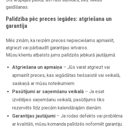
gaidīšanas.
Palīdzība pēc preces iegādes: atgriešana un
garantija
Mēs zinām, ka reizēm preces nepieciešams apmainīt,
atgriezt vai pārbaudīt garantijas ietvaros.
Mūsu klientu atbalsts jums palīdzēs jebkurā jautājumā:
Atgriešana un apmaiņa
– Jūs varat atgriezt vai
apmainīt preces, kas iegādātas tiešsaistē vai veikalā,
saskaņā ar mūsu noteikumiem.
Pasūtījumi ar saņemšanu veikalā
– Ja esat
izvēlējies saņemšanu veikalā, pasūtījums tiks
rezervēts līdz piecām kalendārajām dienām.
Garantijas jautājumi
– Ja rodas defekts vai problēma
ar kvalitāti, mūsu komanda palīdzēs noformēt garantiju.