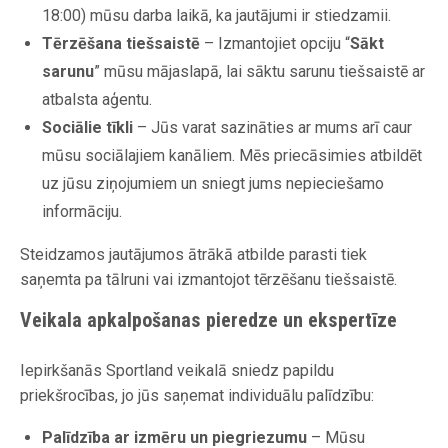
18:00) mūsu darba laikā, ka jautājumi ir stiedzamii.
Tērzēšana tiešsaistē
– Izmantojiet opciju “
Sākt
sarunu
” mūsu mājaslapā, lai sāktu sarunu tiešsaistē ar
atbalsta aģentu.
Sociālie tīkli
– Jūs varat sazināties ar mums arī caur
mūsu sociālajiem kanāliem. Mēs priecāsimies atbildēt
uz jūsu ziņojumiem un sniegt jums nepieciešamo
informāciju.
Steidzamos jautājumos ātrākā atbilde parasti tiek
saņemta pa tālruni vai izmantojot tērzēšanu tiešsaistē.
Veikala apkalpošanas pieredze un ekspertīze
Iepirkšanās Sportland veikalā sniedz papildu
priekšrocības, jo jūs saņemat individuālu palīdzību:
Palīdzība ar izmēru un piegriezumu
– Mūsu