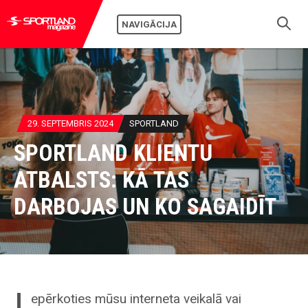
NAVIGĀCIJA
29. SEPTEMBRIS 2024
SPORTLAND
SPORTLAND KLIENTU
ATBALSTS: KĀ TAS
DARBOJAS UN KO SAGAIDĪT
I
epērkoties mūsu interneta veikalā vai