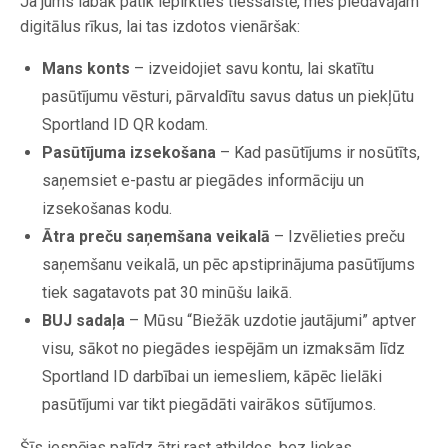
Ja jums labāk patīk iepirkties tiešsaistē, mēs piedāvājam
digitālus rīkus, lai tas izdotos vienāršak:
Mans konts
– izveidojiet savu kontu, lai skatītu
pasūtījumu vēsturi, pārvaldītu savus datus un piekļūtu
Sportland ID QR kodam.
Pasūtījuma izsekošana
– Kad pasūtījums ir nosūtīts,
saņemsiet e-pastu ar piegādes informāciju un
izsekošanas kodu.
Ātra preču saņemšana veikalā
– Izvēlieties preču
saņemšanu veikalā, un pēc apstiprinājuma pasūtījums
tiek sagatavots pat 30 minūšu laikā.
BUJ sadaļa
– Mūsu “Biežāk uzdotie jautājumi” aptver
visu, sākot no piegādes iespējām un izmaksām līdz
Sportland ID darbībai un iemesliem, kāpēc lielāki
pasūtījumi var tikt piegādāti vairākos sūtījumos.
Šīs iespējas palīdz ātri rast atbildes, bez liekas