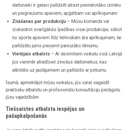
darbinieki ir gatavi palīdzēt atrast piemērotāko izmēru
un piegriezumu apaviem, apģērbam vai aprīkojumam.
Znāšanas par produkciju
– Mūsu komanda var
izskaidrot svarīgākās īpašības visai produkcijai, sākot
no sporta apaviem līdz tehniskam āra aprīkojumam, lai
palīdzētu jums pieņemt pareizāko lēmumu.
Vietējais atbalsts
– Ar desmitiem veikalu visā Latvijā
jūs vienmēr atradīsiet zinošus darbiniekus, kas
atbildēs uz jautājumiem un palīdzēs ar pirkumu.
Īsumā, apmeklējot mūsu veikalus, jūs varat sagaidīt
praktisku atbalstu un profesionālu konsultāciju pielāgotu
jūsu vajadzībām.
Tiešsaistes atbalsta iespējas un
pašapkalpošanās