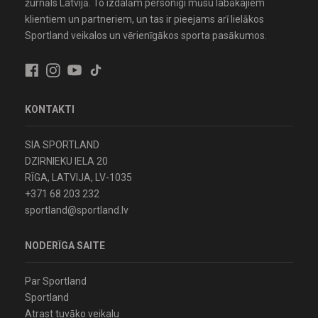
žurnāls Latvijā. To izdalām personīgi mūsu labākajiem
klientiem un partneriem, un tas ir pieejams arī lielākos
Sportland veikalos un vērienīgākos sporta pasākumos.
KONTAKTI
SIA SPORTLAND
DZIRNIEKU IELA 20
RĪGA, LATVIJA, LV-1035
+371 68 203 232
sportland@sportland.lv
NODERĪGA SAITE
Par Sportland
Sportland
Atrast tuvāko veikalu