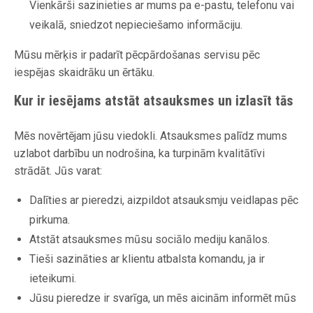
Vienkārši sazinieties ar mums pa e-pastu, telefonu vai
veikalā, sniedzot nepieciešamo informāciju.
Mūsu mērķis ir padarīt pēcpārdošanas servisu pēc
iespējas skaidrāku un ērtāku.
Kur ir iesējams atstāt atsauksmes un izlasīt tās
Mēs novērtējam jūsu viedokli. Atsauksmes palīdz mums
uzlabot darbību un nodrošina, ka turpinām kvalitātīvi
strādāt. Jūs varat:
Dalīties ar pieredzi, aizpildot atsauksmju veidlapas pēc
pirkuma.
Atstāt atsauksmes mūsu sociālo mediju kanālos.
Tieši sazināties ar klientu atbalsta komandu, ja ir
ieteikumi.
Jūsu pieredze ir svarīga, un mēs aicinām informēt mūs