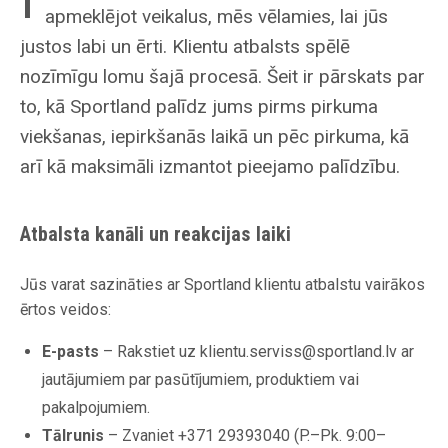
apmeklējot veikalus, mēs vēlamies, lai jūs
justos labi un ērti. Klientu atbalsts spēlē
nozīmīgu lomu šajā procesā. Šeit ir pārskats par
to, kā Sportland palīdz jums pirms pirkuma
viekšanas, iepirkšanās laikā un pēc pirkuma, kā
arī kā maksimāli izmantot pieejamo palīdzību.
Atbalsta kanāli un reakcijas laiki
Jūs varat sazināties ar Sportland klientu atbalstu vairākos
ērtos veidos:
E-pasts
– Rakstiet uz
klientu.serviss@sportland.lv
ar
jautājumiem par pasūtījumiem, produktiem vai
pakalpojumiem.
Tālrunis
– Zvaniet +371 29393040 (P.–Pk. 9:00–