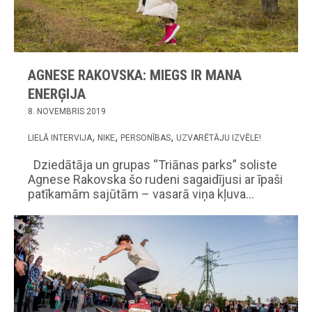
AGNESE RAKOVSKA: MIEGS IR MANA
ENERĢIJA
8. NOVEMBRIS 2019
LIELĀ INTERVIJA
NIKE
PERSONĪBAS
UZVARĒTĀJU IZVĒLE!
Dziedātāja un grupas “Triānas parks” soliste
Agnese Rakovska šo rudeni sagaidījusi ar īpaši
patīkamām sajūtām – vasarā viņa kļuva…