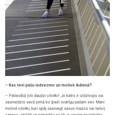
– Kas tevi pašu iedvesmo un motivē ikdienā?
– Patiesībā ļoti daudzi cilvēki! Jo katrs ir izdzīvojis vai
sasniedzis savā jomā ko īpaši svarīgu pašam sev. Mani
motivē cilvēki, kuri spēj sasniegt savus mazos vai lielos
sapņus, strādā un nebaidās no tā, ja viņiem neizdodas.