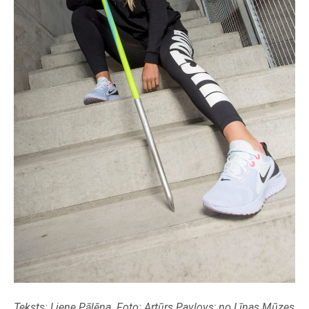
Teksts: Liene Pālēna. Foto: Artūrs Pavlovs; no Līnas Mūzes