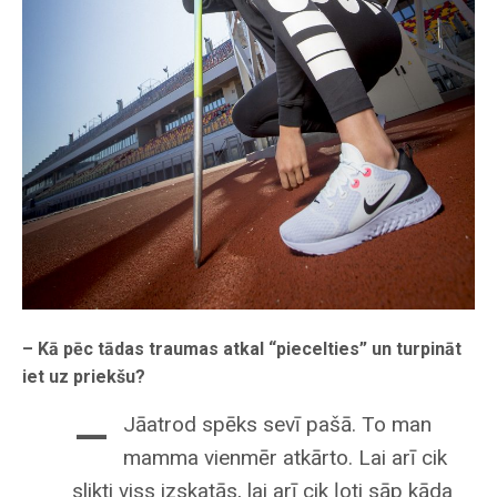
– Kā pēc tādas traumas atkal “piecelties” un turpināt
iet uz priekšu?
–
Jāatrod spēks sevī pašā. To man
mamma vienmēr atkārto. Lai arī cik
slikti viss izskatās, lai arī cik ļoti sāp kāda