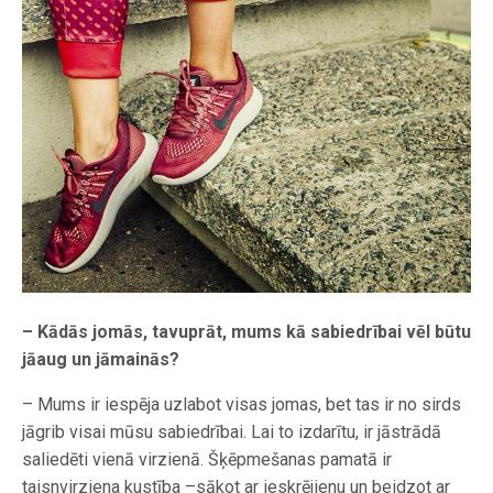
– Kādās jomās, tavuprāt, mums kā sabiedrībai vēl būtu
jāaug un jāmainās?
– Mums ir iespēja uzlabot visas jomas, bet tas ir no sirds
jāgrib visai mūsu sabiedrībai. Lai to izdarītu, ir jāstrādā
saliedēti vienā virzienā. Šķēpmešanas pamatā ir
taisnvirziena kustība –sākot ar ieskrējienu un beidzot ar