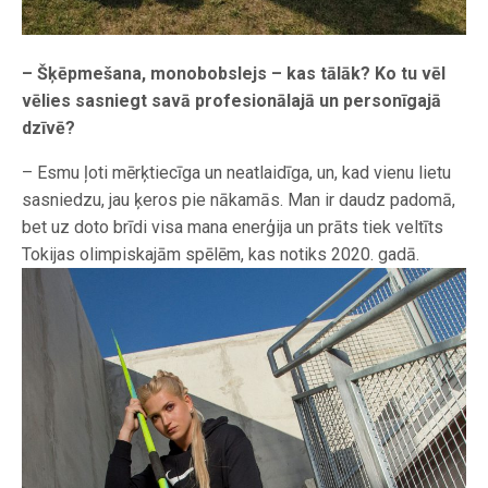
– Šķēpmešana, monobobslejs – kas tālāk? Ko tu vēl
vēlies sasniegt savā profesionālajā un personīgajā
dzīvē?
– Esmu ļoti mērķtiecīga un neatlaidīga, un, kad vienu lietu
sasniedzu, jau ķeros pie nākamās. Man ir daudz padomā,
bet uz doto brīdi visa mana enerģija un prāts tiek veltīts
Tokijas olimpiskajām spēlēm, kas notiks 2020. gadā.