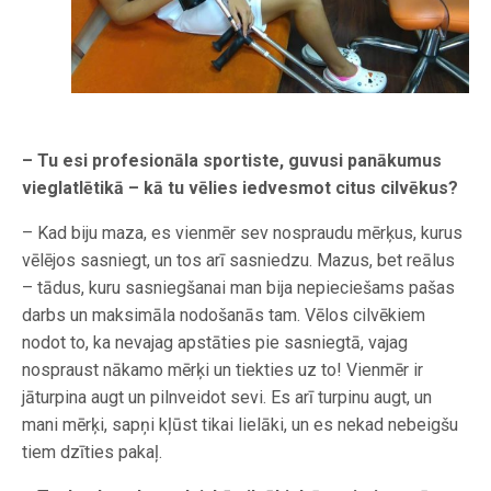
– Tu esi profesionāla sportiste, guvusi panākumus
vieglatlētikā – kā tu vēlies iedvesmot citus cilvēkus?
– Kad biju maza, es vienmēr sev nospraudu mērķus, kurus
vēlējos sasniegt, un tos arī sasniedzu. Mazus, bet reālus
– tādus, kuru sasniegšanai man bija nepieciešams pašas
darbs un maksimāla nodošanās tam. Vēlos cilvēkiem
nodot to, ka nevajag apstāties pie sasniegtā, vajag
nospraust nākamo mērķi un tiekties uz to! Vienmēr ir
jāturpina augt un pilnveidot sevi. Es arī turpinu augt, un
mani mērķi, sapņi kļūst tikai lielāki, un es nekad nebeigšu
tiem dzīties pakaļ.