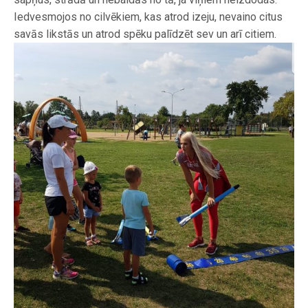
Iedvesmojos no cilvēkiem, kas atrod izeju, nevaino citus
savās likstās un atrod spēku palīdzēt sev un arī citiem.