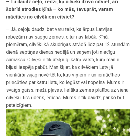
– Tu daudz ceļo, redzi, kā cilvēki dzīvo citviet, arī
šobrīd atrodies Ķīnā – ko mēs, tavuprāt, varam
mācīties no cilvēkiem citviet?
– Jā, ceļoju daudz, bet varu teikt, ka ārpus Latvijas
robežām nav sapņu zemes, citur nav labāk. Ķīnā,
piemēram, cilvēki kā skudriņas strādā līdz pat 12 stundām
dienā septiņas dienas nedēļā un saņem ļoti niecīgu
samaksu. Cilvēki ir tik atšķirīgi katrā valstī, kurā man ir
bijusi iespēja pabūt. Man šķiet, ka cilvēkiem Latvijā
vienkārši vajag novērtēt to, kas viņiem ir un iemācīties
priecāties par katru lietu, ko iegūst vai nopelna. Mums ir
svaigs gaiss, meži, pļavas, lielāka zemes platība uz vienu
cilvēku, tīrs ūdens, ēdiens. Mums ir tik daudz, par ko būt
pateicīgiem.