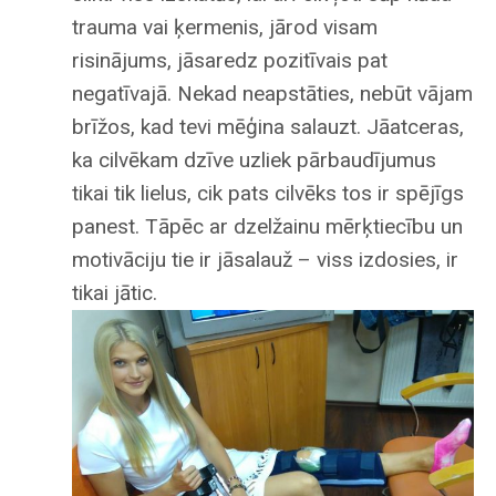
trauma vai ķermenis, jārod visam
risinājums, jāsaredz pozitīvais pat
negatīvajā. Nekad neapstāties, nebūt vājam
brīžos, kad tevi mēģina salauzt. Jāatceras,
ka cilvēkam dzīve uzliek pārbaudījumus
tikai tik lielus, cik pats cilvēks tos ir spējīgs
panest. Tāpēc ar dzelžainu mērķtiecību un
motivāciju tie ir jāsalauž – viss izdosies, ir
tikai jātic.