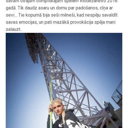
savām otrajām olimpiskajām spēlēm Riodežaneiro 2016.
gadā. Tik daudz asaru un domu par padošanos, cīņa ar
sevi… Tie kopumā bija seši mēneši, kad nespēju savaldīt
savas emocijas, un pati mazākā provokācija spēja mani
salauzt.