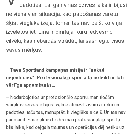
padoties. Lai gan viņas dzīves laikā ir bijusi
ne viena vien situācija, kad padošanās varētu
šķist vieglākā izeja, tomēr tas nav ceļš, ko viņa
izvēlētos iet. Līna ir cīnītāja, kuru iedvesmo
cilvēki, kas nebaidās strādāt, lai sasniegtu visus
savus mērķus.
– Tava Sportland kampaņas misija ir “nekad
nepadodies”. Profesionālajā sportā tā noteikti ir ļoti
vērtīga apņemšanās…
– Nodarbojoties ar profesionālo sportu, man tiešām
vairākas reizes ir bijusi vēlme atmest visam ar roku un
padoties, taču tas, manuprāt, ir vieglākais ceļš. Un tas nav
par mani! Smagākais brīdis man profesionālajā sportā
bija laiks, kad ceļgala traumas un operācijas dēļ netiku uz