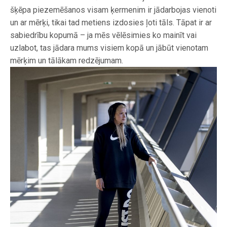
šķēpa piezemēšanos visam ķermenim ir jādarbojas vienoti
un ar mērķi, tikai tad metiens izdosies ļoti tāls. Tāpat ir ar
sabiedrību kopumā – ja mēs vēlēsimies ko mainīt vai
uzlabot, tas jādara mums visiem kopā un jābūt vienotam
mērķim un tālākam redzējumam.