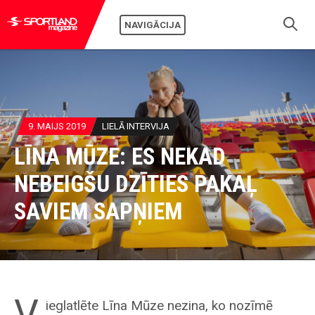
NAVIGĀCIJA
9. MAIJS 2019
LIELĀ INTERVIJA
LĪNA MŪZE: ES NEKAD
NEBEIGŠU DZĪTIES PAKAĻ
SAVIEM SAPŅIEM
V
ieglatlēte Līna Mūze nezina, ko nozīmē