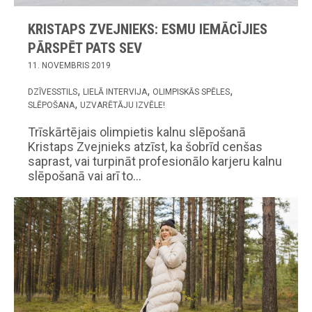
KRISTAPS ZVEJNIEKS: ESMU IEMĀCĪJIES
PĀRSPĒT PATS SEV
11. NOVEMBRIS 2019
DZĪVESSTILS
LIELĀ INTERVIJA
OLIMPISKĀS SPĒLES
SLĒPOŠANA
UZVARĒTĀJU IZVĒLE!
Trīskārtējais olimpietis kalnu slēpošanā
Kristaps Zvejnieks atzīst, ka šobrīd cenšas
saprast, vai turpināt profesionālo karjeru kalnu
slēpošanā vai arī to…