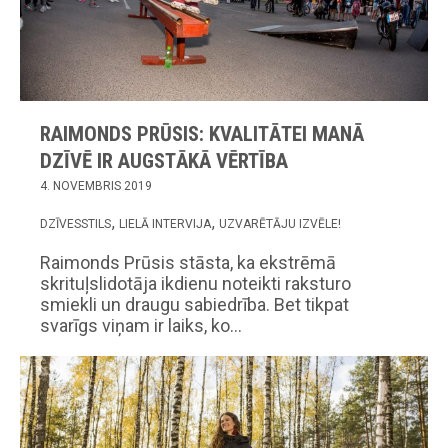
RAIMONDS PRŪSIS: KVALITĀTEI MANĀ
DZĪVĒ IR AUGSTĀKĀ VĒRTĪBA
4. NOVEMBRIS 2019
DZĪVESSTILS
LIELĀ INTERVIJA
UZVARĒTĀJU IZVĒLE!
Raimonds Prūsis stāsta, ka ekstrēmā
skrituļslidotāja ikdienu noteikti raksturo
smiekli un draugu sabiedrība. Bet tikpat
svarīgs viņam ir laiks, ko…