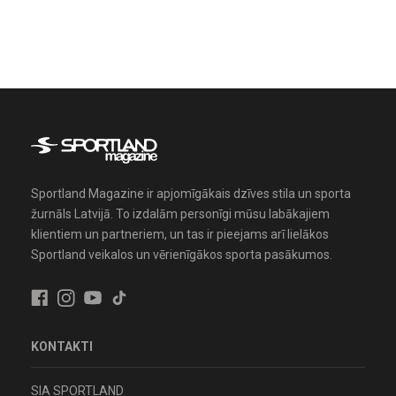
Sportland Magazine ir apjomīgākais dzīves stila un sporta
žurnāls Latvijā. To izdalām personīgi mūsu labākajiem
klientiem un partneriem, un tas ir pieejams arī lielākos
Sportland veikalos un vērienīgākos sporta pasākumos.
KONTAKTI
SIA SPORTLAND