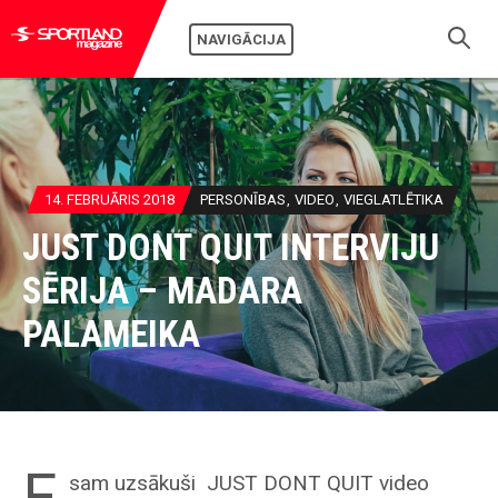
NAVIGĀCIJA
14. FEBRUĀRIS 2018
PERSONĪBAS
VIDEO
VIEGLATLĒTIKA
JUST DONT QUIT INTERVIJU
SĒRIJA – MADARA
PALAMEIKA
E
sam uzsākuši JUST DONT QUIT video