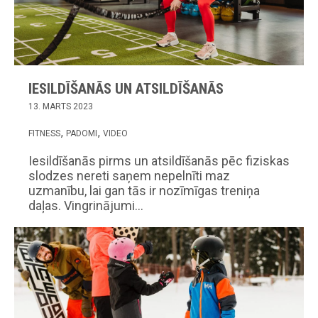
IESILDĪŠANĀS UN ATSILDĪŠANĀS
13. MARTS 2023
FITNESS
PADOMI
VIDEO
Iesildīšanās pirms un atsildīšanās pēc fiziskas
slodzes nereti saņem nepelnīti maz
uzmanību, lai gan tās ir nozīmīgas treniņa
daļas. Vingrinājumi…