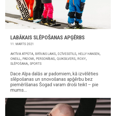
LABĀKAIS SLĒPOŠANAS APĢĒRBS
11. MARTS 2021
AKTĪVA ATPŪTA
BRĪVAIS LAIKS
DZĪVESSTILS
HELLY HANSEN
ONEILL
PADOMI
PERSONĪBAS
QUIKSILVERS
ROXY
SLĒPOŠANA
SPORTS
Dace Alpa dalās ar padomiem, kā izvēlēties
slēpošanas un snovošanas apģērbu bez
piemērīšanas Šogad varam droši teikt – pie
mums…