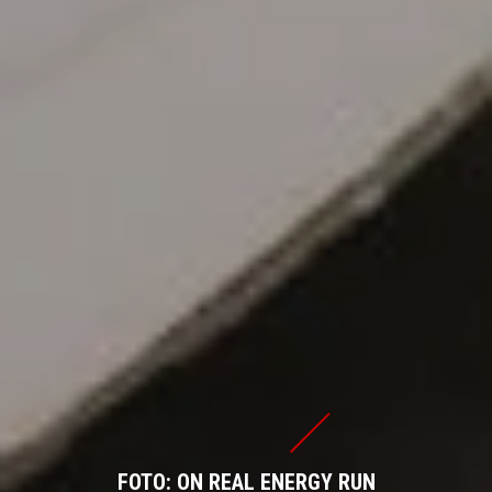
FOTO: ON REAL ENERGY RUN